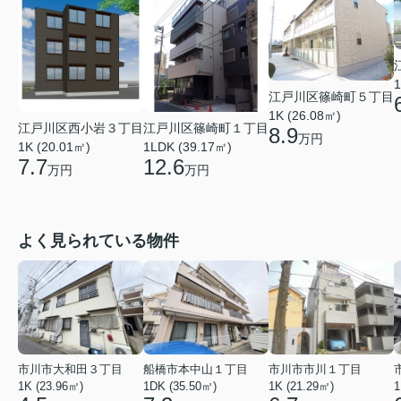
1
江戸川区篠崎町５丁目
1K (26.08㎡)
江戸川区西小岩３丁目
江戸川区篠崎町１丁目
8.9
万円
1K (20.01㎡)
1LDK (39.17㎡)
7.7
12.6
万円
万円
よく見られている物件
市川市大和田３丁目
船橋市本中山１丁目
市川市市川１丁目
1K (23.96㎡)
1DK (35.50㎡)
1K (21.29㎡)
1