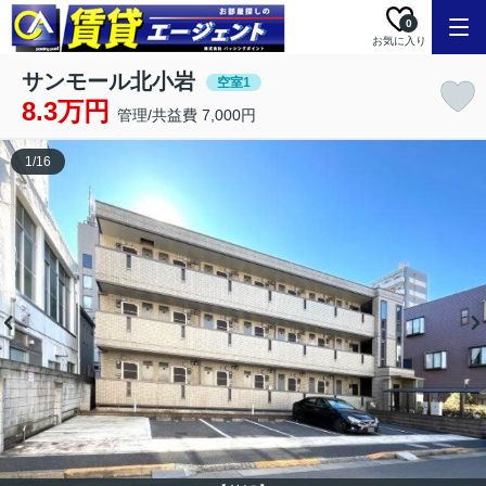
0
お気に入り
サンモール北小岩
空室1
8.3万円
管理/共益費 7,000円
1
/
16