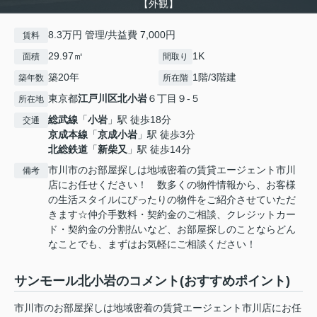
【外観】
8.3万円 管理/共益費 7,000円
賃料
29.97㎡
1K
面積
間取り
築20年
1階/3階建
築年数
所在階
東京都
江戸川区
北小岩
６丁目９-５
所在地
総武線
「
小岩
」駅 徒歩18分
交通
京成本線
「
京成小岩
」駅 徒歩3分
北総鉄道
「
新柴又
」駅 徒歩14分
市川市のお部屋探しは地域密着の賃貸エージェント市川
備考
店にお任せください！ 数多くの物件情報から、お客様
の生活スタイルにぴったりの物件をご紹介させていただ
きます☆仲介手数料・契約金のご相談、クレジットカー
ド・契約金の分割払いなど、お部屋探しのことならどん
なことでも、まずはお気軽にご相談ください！
サンモール北小岩のコメント(おすすめポイント)
市川市のお部屋探しは地域密着の賃貸エージェント市川店にお任