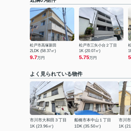
近隣の物件
松戸市高塚新田
松戸市三矢小台２丁目
2LDK (58.37㎡)
1K (20.07㎡)
1
9.7
5.75
5
万円
万円
よく見られている物件
市川市大和田３丁目
船橋市本中山１丁目
市川市
1K (23.96㎡)
1DK (35.50㎡)
1K (2