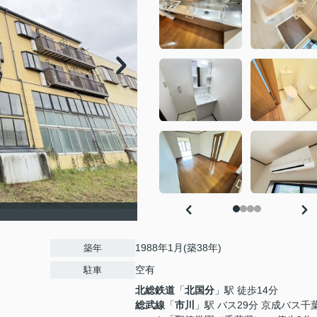
1988年1月(築38年)
築年
空有
駐車
北総鉄道
「
北国分
」駅 徒歩14分
総武線
「
市川
」駅 バス29分 京成バス千