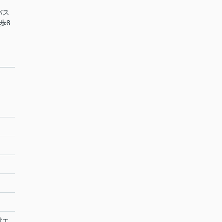
バス
歩8
貸エ