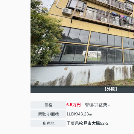
【外観】
6.5万円
管理/共益費
-
価格
1LDK/43.23㎡
間取り/面積
千葉県
松戸市
大橋
52-2
所在地