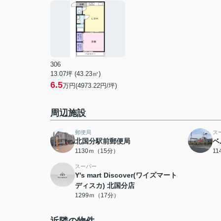
306
13.07坪 (43.23㎡)
6.5
万円(4973.22円/坪)
周辺施設
郵便局
ス
北国分駅前郵便局
ベ
1130ｍ（15分）
1
スーパー
Y's mart Discover(ワイズマート
ディスカ) 北国分店
1299ｍ（17分）