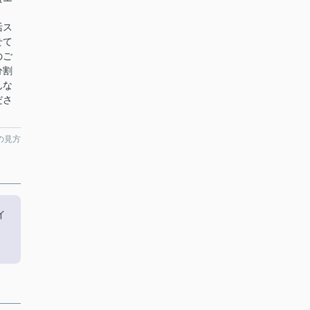
い！
活ス
せて
のご
分割
んな
ださ
の見方
イ