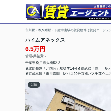
市川駅・本八幡駅・下総中山駅の賃貸物件は賃貸エージェ
ハイムアネックス
6.5万円
管理/共益費 -
千葉県
松戸市
大橋
52-2
北総鉄道「北国分」駅徒歩14分
総武線「市川」駅バ
京成本線「市川真間」駅バス20分京成バス千葉ウエ
1
/
28