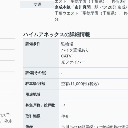
エスト「聖徳学園（千葉県）」 停歩8分
交通
京成本線
「
市川真間
」駅 バス20分 京成
千葉ウエスト「聖徳学園（千葉県）」 停
分
ハイムアネックスの詳細情報
設備条件
駐輪場
バイク置場あり
CATV
光ファイバー
設備(その他)
-
駐車場/月額
空有/11,000円 (税込)
用途地域
-
募集戸数 / 総戸数
- / -
バス千
取引態様
仲介
」 停歩
備考
市川市のお部屋探しは地域密着の賃