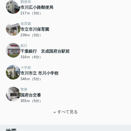
郵便局
市川広小路郵便局
217ｍ（3分）
保育園
市立市川保育園
239ｍ（3分）
銀行
千葉銀行 京成国府台駅前
316ｍ（4分）
小学校
市川市立 市川小学校
346ｍ（5分）
警察
国府台交番
355ｍ（5分）
すべて見る