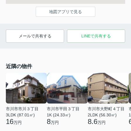
地図アプリで見る
メールで共有する
LINEで共有する
近隣の物件
市川市市川３丁目
市川市平田３丁目
市川市大野町４丁目
3LDK (87.01㎡)
1K (24.33㎡)
2LDK (56.30㎡)
1
16
8
8.6
万円
万円
万円