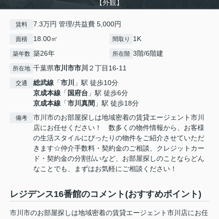
【外観】
7.3万円 管理/共益費 5,000円
賃料
18.00㎡
1K
面積
間取り
築26年
3階/6階建
築年数
所在階
千葉県
市川市
市川
２丁目16-11
所在地
総武線
「
市川
」駅 徒歩10分
交通
京成本線
「
国府台
」駅 徒歩6分
京成本線
「
市川真間
」駅 徒歩18分
市川市のお部屋探しは地域密着の賃貸エージェント市川
備考
店にお任せください！ 数多くの物件情報から、お客様
の生活スタイルにぴったりの物件をご紹介させていただ
きます☆仲介手数料・契約金のご相談、クレジットカー
ド・契約金の分割払いなど、お部屋探しのことならどん
なことでも、まずはお気軽にご相談ください！
レジデンス16番館のコメント(おすすめポイント)
市川市のお部屋探しは地域密着の賃貸エージェント市川店にお任