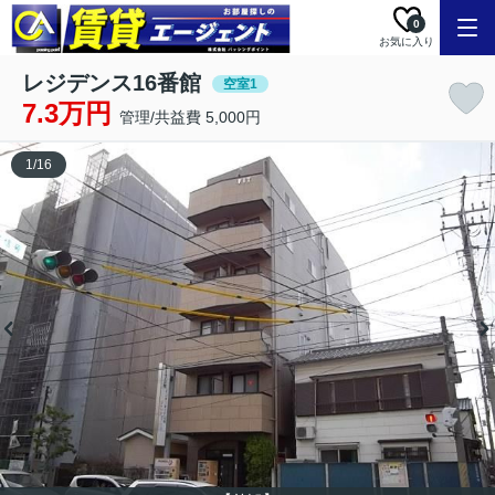
0
お気に入り
レジデンス16番館
空室1
7.3万円
管理/共益費 5,000円
1
/
16