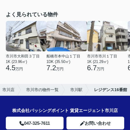
よく見られている物件
市川市大和田３丁目
船橋市本中山１丁目
市川市市川１丁目
1K (23.96㎡)
1DK (35.50㎡)
1K (21.29㎡)
1
4.5
7.2
6.7
万円
万円
万円
 市川店
市川市の物件一覧
市川駅
レジデンス16番館
株式会社パッシングポイント 賃貸エージェント市川店
047-325-7611
お問い合わせ