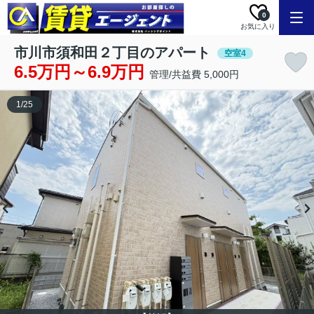
0
お気に入り
市川市須和田２丁目のアパート
空室4
6.5万円～6.9万円
管理/共益費 5,000円
1
/
25