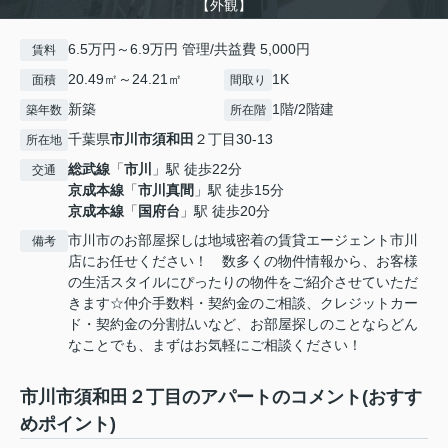
【外観】
6.5万円～6.9万円 管理/共益費 5,000円
賃料
20.49㎡～24.21㎡
1K
面積
間取り
新築
1階/2階建
築年数
所在階
千葉県
市川市
須和田
２丁目30-13
所在地
総武線
「
市川
」駅 徒歩22分
交通
京成本線
「
市川真間
」駅 徒歩15分
京成本線
「
国府台
」駅 徒歩20分
市川市のお部屋探しは地域密着の賃貸エージェント市川
備考
店にお任せください！ 数多くの物件情報から、お客様
の生活スタイルにぴったりの物件をご紹介させていただ
きます☆仲介手数料・契約金のご相談、クレジットカー
ド・契約金の分割払いなど、お部屋探しのことならどん
なことでも、まずはお気軽にご相談ください！
市川市須和田２丁目のアパートのコメント(おすす
めポイント)