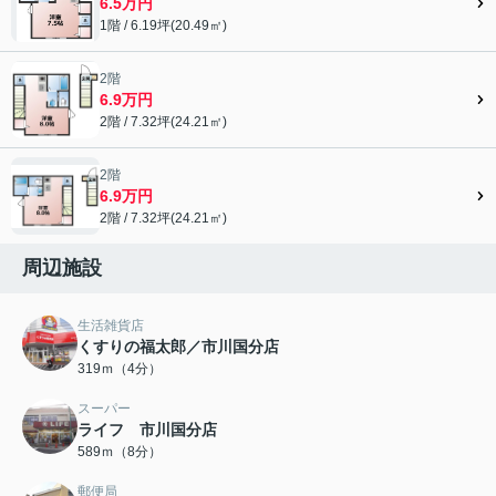
6.5万円
1階 / 6.19坪(20.49㎡)
2階
6.9万円
2階 / 7.32坪(24.21㎡)
2階
6.9万円
2階 / 7.32坪(24.21㎡)
周辺施設
生活雑貨店
くすりの福太郎／市川国分店
319ｍ（4分）
スーパー
ライフ 市川国分店
589ｍ（8分）
郵便局