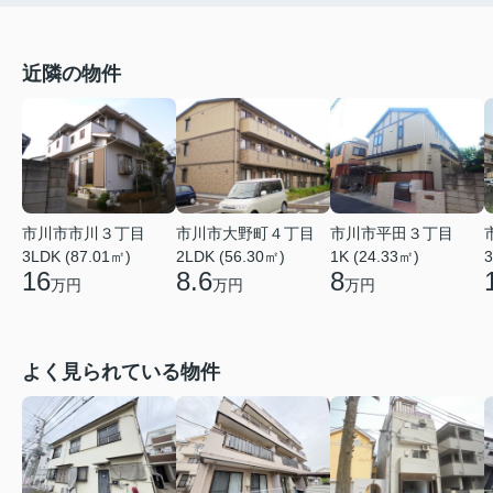
近隣の物件
市川市市川３丁目
市川市大野町４丁目
市川市平田３丁目
3LDK (87.01㎡)
2LDK (56.30㎡)
1K (24.33㎡)
3
16
8.6
8
万円
万円
万円
よく見られている物件