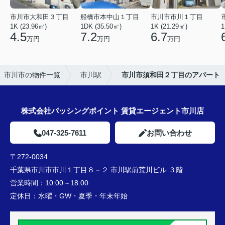
市川市大和田３丁目
船橋市本中山１丁目
市川市市川１丁目
1K (23.96㎡)
1DK (35.50㎡)
1K (21.29㎡)
1
4.5
7.2
6.7
万円
万円
万円
市川市の物件一覧
市川駅
市川市須和田２丁目のアパート
株式会社パッシングポイント 賃貸エージェント市川店
047-325-7611
お問い合わせ
〒272-0034
千葉県市川市市川１丁目８－２ 市川駅前荒川ビル ３階
営業時間：
10:00～18:00
定休日：
水曜・GW・夏季・年末年始