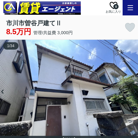
0
お気に入り
市川市曽谷戸建てⅡ
8.5万円
管理/共益費 3,000円
1
/
34