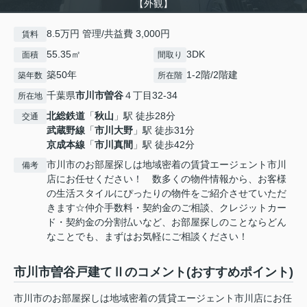
【外観】
8.5万円 管理/共益費 3,000円
賃料
55.35㎡
3DK
面積
間取り
築50年
1-2階/2階建
築年数
所在階
千葉県
市川市
曽谷
４丁目32-34
所在地
北総鉄道
「
秋山
」駅 徒歩28分
交通
武蔵野線
「
市川大野
」駅 徒歩31分
京成本線
「
市川真間
」駅 徒歩42分
市川市のお部屋探しは地域密着の賃貸エージェント市川
備考
店にお任せください！ 数多くの物件情報から、お客様
の生活スタイルにぴったりの物件をご紹介させていただ
きます☆仲介手数料・契約金のご相談、クレジットカー
ド・契約金の分割払いなど、お部屋探しのことならどん
なことでも、まずはお気軽にご相談ください！
市川市曽谷戸建てⅡのコメント(おすすめポイント)
市川市のお部屋探しは地域密着の賃貸エージェント市川店にお任