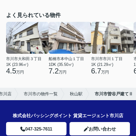
よく見られている物件
市川市大和田３丁目
船橋市本中山１丁目
市川市市川１丁目
1K (23.96㎡)
1DK (35.50㎡)
1K (21.29㎡)
1
4.5
7.2
6.7
万円
万円
万円
市川店
市川市の物件一覧
秋山駅
市川市曽谷戸建てⅡ
株式会社パッシングポイント 賃貸エージェント市川店
047-325-7611
お問い合わせ