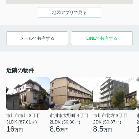
地図アプリで見る
メールで共有する
LINEで共有する
近隣の物件
市川市市川３丁目
市川市大野町４丁目
市川市北方３丁目
2
3LDK (87.01㎡)
2LDK (56.30㎡)
2DK (50.87㎡)
16
8.6
8.5
万円
万円
万円