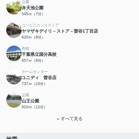
公園
弁天池公園
545ｍ（7分）
コンビニエンスストア
ヤマザキデイリ－ストア－曽谷1丁目店
620ｍ（8分）
高校
千葉県立国分高校
657ｍ（9分）
ホームセンター
ユニディ 曽谷店
737ｍ（10分）
公園
山王公園
910ｍ（12分）
すべて見る