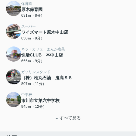
保育園
原木保育園
631ｍ（8分）
スーパー
ワイズマート原木中山店
650ｍ（9分）
ネットカフェ・まんが喫茶
快活CLUB 本中山店
655ｍ（9分）
ガソリンスタンド
（株）松丸石油 鬼高ＳＳ
807ｍ（11分）
中学校
市川市立第六中学校
945ｍ（12分）
すべて見る