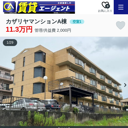
0
お気に入り
カザリヤマンションA棟
空室1
11.3万円
管理/共益費 2,000円
1
/
29