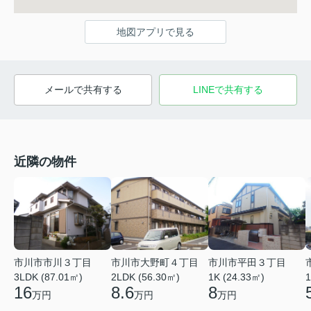
地図アプリで見る
メールで共有する
LINEで共有する
近隣の物件
市川市市川３丁目
市川市大野町４丁目
市川市平田３丁目
3LDK (87.01㎡)
2LDK (56.30㎡)
1K (24.33㎡)
1
16
8.6
8
万円
万円
万円