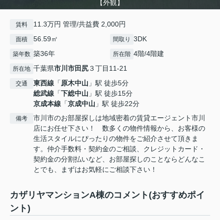
【外観】
11.3万円 管理/共益費 2,000円
賃料
56.59㎡
3DK
面積
間取り
築36年
4階/4階建
築年数
所在階
千葉県
市川市
田尻
３丁目11-21
所在地
東西線
「
原木中山
」駅 徒歩5分
交通
総武線
「
下総中山
」駅 徒歩15分
京成本線
「
京成中山
」駅 徒歩22分
市川市のお部屋探しは地域密着の賃貸エージェント市川
備考
店にお任せ下さい！ 数多くの物件情報から、お客様の
生活スタイルにぴったりの物件をご紹介させて頂きま
す。仲介手数料・契約金のご相談、クレジットカード・
契約金の分割払いなど、お部屋探しのことならどんなこ
とでも、まずはお気軽にご相談下さい！
カザリヤマンションA棟のコメント(おすすめポイ
ント)