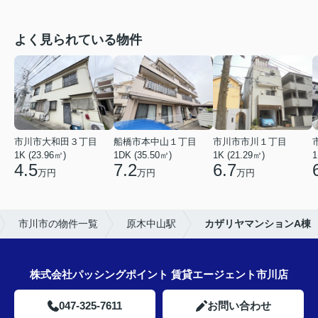
よく見られている物件
市川市大和田３丁目
船橋市本中山１丁目
市川市市川１丁目
1K (23.96㎡)
1DK (35.50㎡)
1K (21.29㎡)
1
4.5
7.2
6.7
万円
万円
万円
市川市の物件一覧
原木中山駅
カザリヤマンションA棟
株式会社パッシングポイント 賃貸エージェント市川店
047-325-7611
お問い合わせ