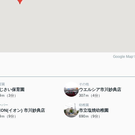
Google Ma
育園
その他
じさい保育園
ウエルシア市川妙典店
69ｍ（3分）
307ｍ（4分）
ーパー
幼稚園
EON(イオン) 市川妙典店
市立塩焼幼稚園
49ｍ（9分）
690ｍ（9分）