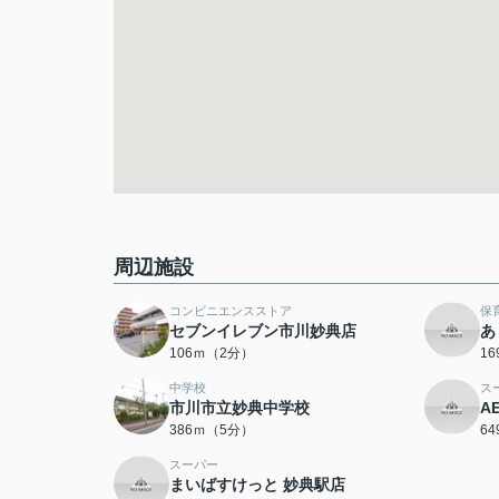
周辺施設
コンビニエンスストア
保
セブンイレブン市川妙典店
あ
106ｍ（2分）
1
中学校
ス
市川市立妙典中学校
A
386ｍ（5分）
6
スーパー
まいばすけっと 妙典駅店