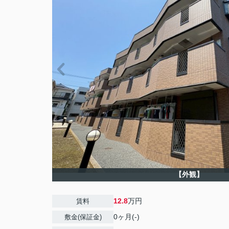
【外観】
12.8
万円
賃料
0ヶ月(-)
敷金(保証金)