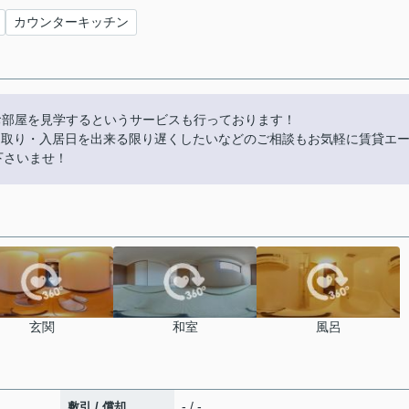
カウンターキッチン
お部屋を見学するというサービスも行っております！
やり取り・入居日を出来る限り遅くしたいなどのご相談もお気軽に賃貸エ
話下さいませ！
玄関
和室
風呂
- / -
敷引 / 償却