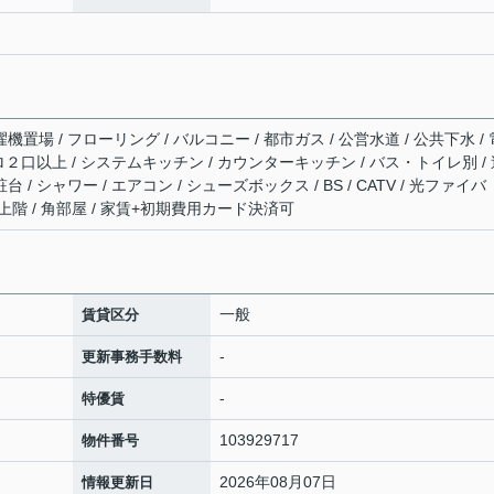
機置場 / フローリング / バルコニー / 都市ガス / 公営水道 / 公共下水 / 
コンロ２口以上 / システムキッチン / カウンターキッチン / バス・トイレ別 /
 / シャワー / エアコン / シューズボックス / BS / CATV / 光ファイバ
最上階 / 角部屋 / 家賃+初期費用カード決済可
一般
賃貸区分
-
更新事務手数料
-
特優賃
103929717
物件番号
2026年08月07日
情報更新日