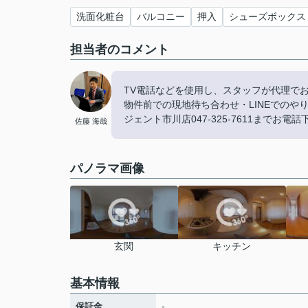
洗面化粧台
バルコニー
押入
シューズボックス
担当者のコメント
TV電話などを使用し、スタッフが代理で
物件前での現地待ち合わせ・LINEでの
ジェント市川店047-325-7611までお電
佐藤 海哉
パノラマ画像
玄関
キッチン
基本情報
-
保証金