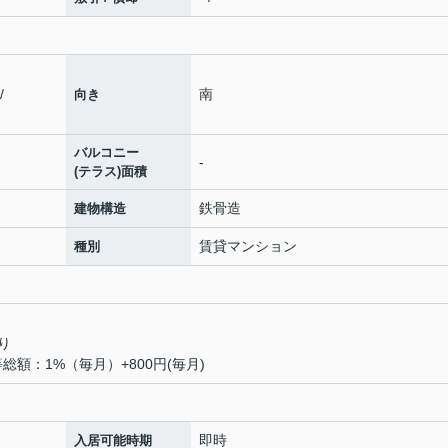
/
南
向き
バルコニー
-
(テラス)面積
鉄骨造
建物構造
賃貸マンション
種別
り
等総額：1%（毎月）+800円(毎月)
即時
入居可能時期