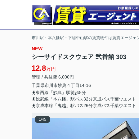
市川駅・本八幡駅・下総中山駅の賃貸物件は賃貸エージェ
NEW
シーサイドスクウェア 弐番館 303
12.8
万円
管理 / 共益費 6,000円
千葉県
市川市
妙典
４丁目14-16
東西線「妙典」駅徒歩8分
総武線「本八幡」駅バス32分京成バス千葉ウエスト
京成本線「鬼越」駅バス26分京成バス千葉ウエスト
1
/
45