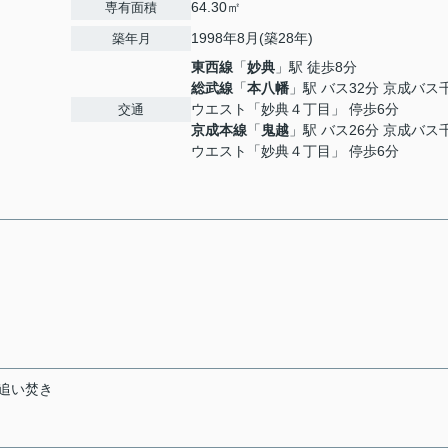
64.30㎡
専有面積
1998年8月(築28年)
築年月
東西線
「
妙典
」駅 徒歩8分
総武線
「
本八幡
」駅 バス32分 京成バス
ウエスト「妙典４丁目」 停歩6分
交通
京成本線
「
鬼越
」駅 バス26分 京成バス
ウエスト「妙典４丁目」 停歩6分
 追い焚き