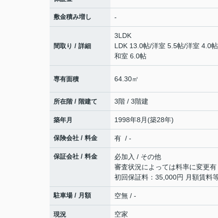
敷金積み増し
-
3LDK
LDK 13.0帖
/
洋室 5.5帖
/
洋室 4.0帖
間取り / 詳細
和室 6.0帖
64.30㎡
専有面積
3階 / 3階建
所在階 / 階建て
1998年8月(築28年)
築年月
保険会社 / 料金
有 / -
保証会社 / 料金
必加入 / その他
審査状況によっては料率に変更有
初回保証料：35,000円 ⽉額賃料
駐車場 / 月額
空無 / -
空家
現況