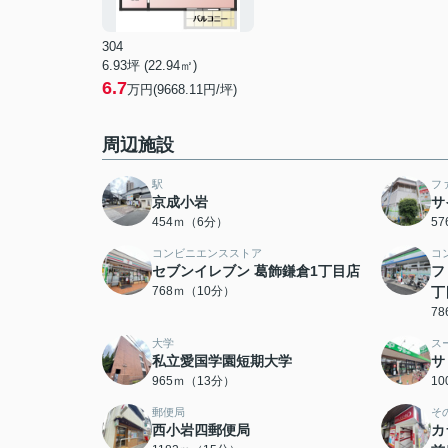
304
6.93坪 (22.94㎡)
6.7
万円(9668.11円/坪)
周辺施設
駅
フ
京成小岩
サ
454ｍ（6分）
5
コンビニエンスストア
コ
セブンイレブン 葛飾鎌倉1丁目店
フ
768ｍ（10分）
丁
7
大学
ス
私立愛国学園短期大学
サ
965ｍ（13分）
1
郵便局
そ
西小岩四郵便局
カ