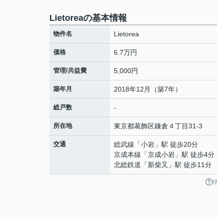
Lietoreaの基本情報
物件名
Lietorea
価格
6.7万円
管理/共益費
5,000円
築年月
2018年12月（築7年）
総戸数
-
所在地
東京都
葛飾区
鎌倉
４丁目31-3
交通
総武線
「
小岩
」駅 徒歩20分
京成本線
「
京成小岩
」駅 徒歩4分
北総鉄道
「
新柴又
」駅 徒歩11分