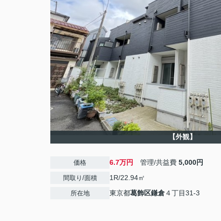
【外観】
6.7万円
管理/共益費
5,000円
価格
1R/22.94㎡
間取り/面積
東京都
葛飾区
鎌倉
４丁目31-3
所在地