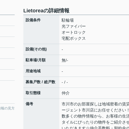
Lietoreaの詳細情報
設備条件
駐輪場
光ファイバー
オートロック
宅配ボックス
設備(その他)
-
駐車場/月額
無/-
用途地域
-
募集戸数 / 総戸数
- / -
取引態様
仲介
備考
市川市のお部屋探しは地域密着の賃
情報の見方
ージェント市川店にお任せくださ
数多くの物件情報から、お客様の生
タイルにぴったりの物件をご紹介さ
いただきます☆仲介手数料・契約金