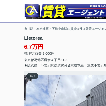
市川駅・本八幡駅・下総中山駅の賃貸物件は賃貸エージェ
Lietorea
6.7万円
管理/共益費 5,000円
東京都
葛飾区
鎌倉
４丁目31-3
総武線「小岩」駅徒歩20分
京成本線「京成小岩」駅
1
/
27