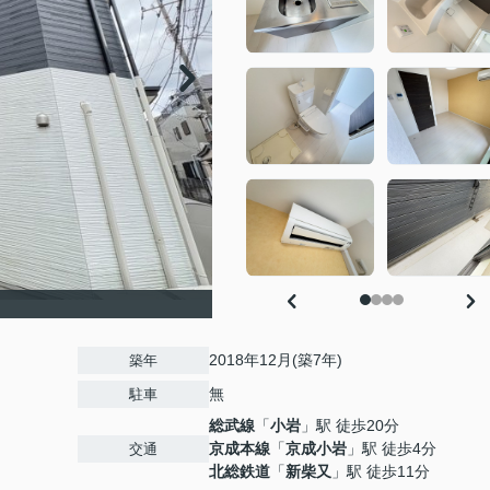
2018年12月(築7年)
築年
無
駐車
総武線
「
小岩
」駅 徒歩20分
京成本線
「
京成小岩
」駅 徒歩4分
交通
北総鉄道
「
新柴又
」駅 徒歩11分