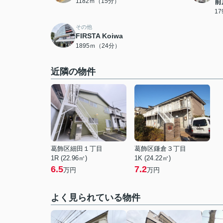
1182ｍ（15分）
前
1
その他
FIRSTA Koiwa
1895ｍ（24分）
近隣の物件
葛飾区細田１丁目
葛飾区鎌倉３丁目
1R (22.96㎡)
1K (24.22㎡)
6.5
7.2
万円
万円
よく見られている物件