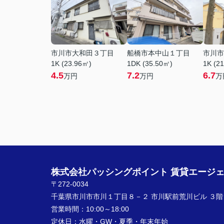
市川市大和田３丁目
船橋市本中山１丁目
市川市
1K (23.96㎡)
1DK (35.50㎡)
1K (2
4.5
7.2
6.7
万円
万円
万
株式会社パッシングポイント 賃貸エージ
〒272-0034
千葉県市川市市川１丁目８－２ 市川駅前荒川ビル ３階
営業時間：
10:00～18:00
定休日：
水曜・GW・夏季・年末年始