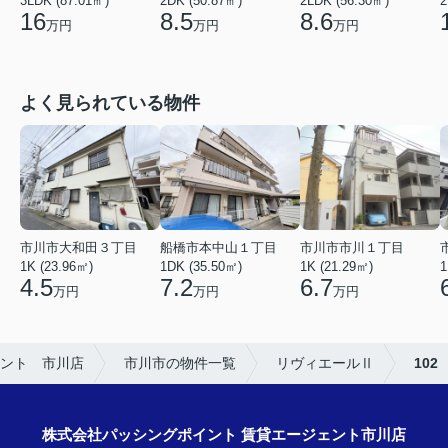
2
3LDK (87.01㎡)
2DK (50.87㎡)
2LDK (56.30㎡)
16
8.5
8.6
万円
万円
万円
よく見られている物件
市川市市川１丁目
市川市大和田３丁目
船橋市本中山１丁目
1K (21.29㎡)
1K (23.96㎡)
1DK (35.50㎡)
1
6.7
4.5
7.2
万円
万円
万円
ント 市川店
市川市の物件一覧
リヴィエールⅡ
102
株式会社パッシングポイント 賃貸エージェント市川店