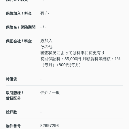
有 / -
保険加入 / 料金
- / -
保険名 / 保険期間
必加入
保証会社 / 料金
その他
審査状況によっては料率に変更有り
初回保証料：35,000円 ⽉額賃料等総額：1%
（毎月）+800円(毎月)
-
特優賃
仲介 / 一般
取引態様 /
賃貸区分
-
総戸数
82697296
物件番号