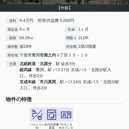
【外観】
9.4万円 管理/共益費 5,000円
賃料
0ヶ月
1ヶ月
保証金
礼金
50.09㎡
2LDK
面積
間取り
築28年
1階/2階建
築年数
所在階
千葉県
市川市
堀之内
３丁目１５－１０
所在地
北総鉄道
「
北国分
」駅 徒歩3分
交通
総武線
「
市川
」駅 バス17分 京成バス「北国分駅入
口」 停歩2分
京成本線
「
市川真間
」駅 バス14分 京成バス「北国分駅
入口」 停歩2分
物件の特徴
バストイレ
室内洗濯機
TVモニタ
別
置場
付きインタ