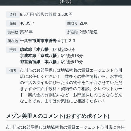
【外観】
6.5万円 管理/共益費 3,500円
賃料
40.35㎡
2DK
面積
間取り
築36年
2階/2階建
築年数
所在階
千葉県
市川市
東菅野
４丁目3-3
所在地
総武線
「
本八幡
」駅 徒歩20分
交通
京成本線
「
京成八幡
」駅 徒歩18分
都営新宿線
「
本八幡
」駅 徒歩19分
市川市のお部屋探しは地域密着の賃貸エージェント市川
備考
店にお任せください！ 数多くの物件情報から、お客様
の生活スタイルにぴったりの物件をご紹介させていただ
きます☆仲介手数料・契約金のご相談、クレジットカー
ド・契約金の分割払いなど、お部屋探しのことならどん
なことでも、まずはお気軽にご相談ください！
メゾン美里Ａのコメント(おすすめポイント)
市川市のお部屋探しは地域密着の賃貸エージェント市川店にお任