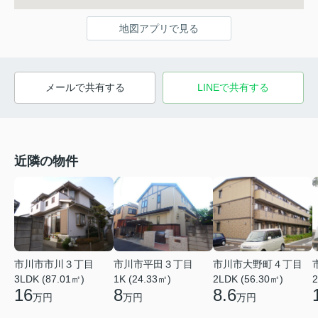
地図アプリで見る
メールで共有する
LINEで共有する
近隣の物件
市川市市川３丁目
市川市平田３丁目
市川市大野町４丁目
2
3LDK (87.01㎡)
1K (24.33㎡)
2LDK (56.30㎡)
16
8
8.6
万円
万円
万円