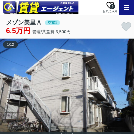
0
お気に入り
メゾン美里Ａ
空室1
6.5万円
管理/共益費 3,500円
1
/
12