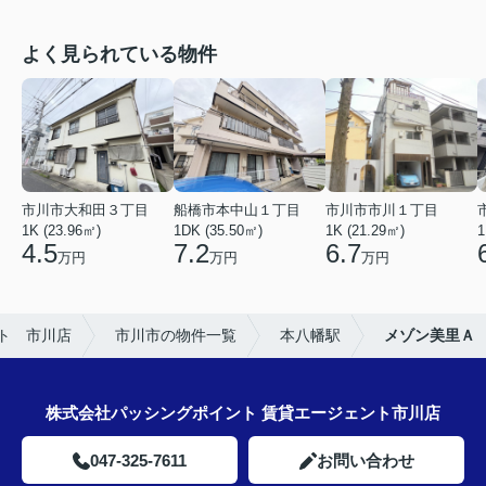
よく見られている物件
市川市大和田３丁目
船橋市本中山１丁目
市川市市川１丁目
1K (23.96㎡)
1DK (35.50㎡)
1K (21.29㎡)
1
4.5
7.2
6.7
万円
万円
万円
ト 市川店
市川市の物件一覧
本八幡駅
メゾン美里Ａ
株式会社パッシングポイント 賃貸エージェント市川店
047-325-7611
お問い合わせ