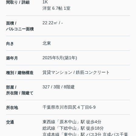
1K
間取り / 詳細
洋室 6.7帖 1室
22.22㎡ / -
面積 /
バルコニー面積
北東
向き
2025年5月(築1年)
築年月
賃貸マンション / 鉄筋コンクリート
種別 / 建物構造
327 / 3階 / 8階建
部屋 /
所在階 / 階建て
千葉県
市川市
田尻
４丁目6-9
所在地
東西線
「
原木中山
」駅 徒歩4分
交通
総武線
「
下総中山
」駅 徒歩18分
京成本線
「
東中山
」駅 バス3分 京成バス千葉