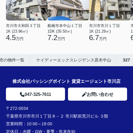
市川市市川１丁目
市川市大和田３丁目
船橋市本中山１丁目
1K (21.29㎡)
1K (23.96㎡)
1DK (35.50㎡)
1
6.7
4.5
7.2
万円
万円
万円
市の物件一覧
ケイディーエックスレジデンス原木中山
327
株式会社パッシングポイント 賃貸エージェント市川店
047-325-7611
お問い合わせ
〒272-0034
千葉県市川市市川１丁目８－２ 市川駅前荒川ビル ３階
営業時間：
10:00～18:00
定休日：
水曜・GW・夏季・年末年始