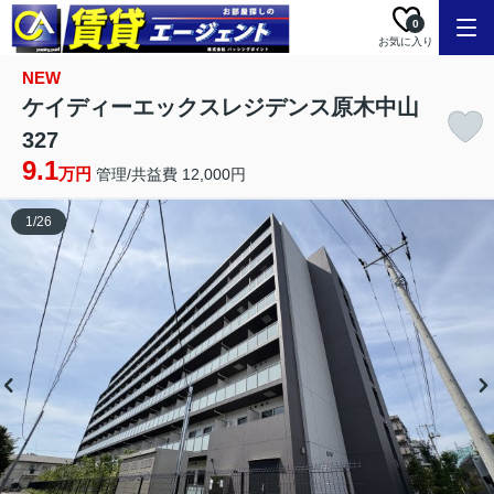
0
お気に入り
NEW
ケイディーエックスレジデンス原木中山
327
9.1
万円
管理/共益費 12,000円
1
/
26