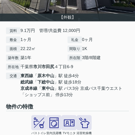
【外観】
9.1万円 管理/共益費 12,000円
賃料
1ヶ月
0ヶ月
敷金
礼金
22.22㎡
1K
面積
間取り
築1年
3階/8階建
築年数
所在階
千葉県
市川市
田尻
４丁目6-9
所在地
東西線
「
原木中山
」駅 徒歩4分
交通
総武線
「
下総中山
」駅 徒歩18分
京成本線
「
東中山
」駅 バス3分 京成バス千葉ウエスト
「ショップス前」 停歩13分
物件の特徴
バストイレ
室内洗濯機
TVモニタ
浴室乾燥機