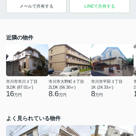
メールで共有する
LINEで共有する
近隣の物件
市川市市川３丁目
市川市大野町４丁目
市川市平田３丁目
2
3LDK (87.01㎡)
2LDK (56.30㎡)
1K (24.33㎡)
16
8.6
8
万円
万円
万円
よく見られている物件