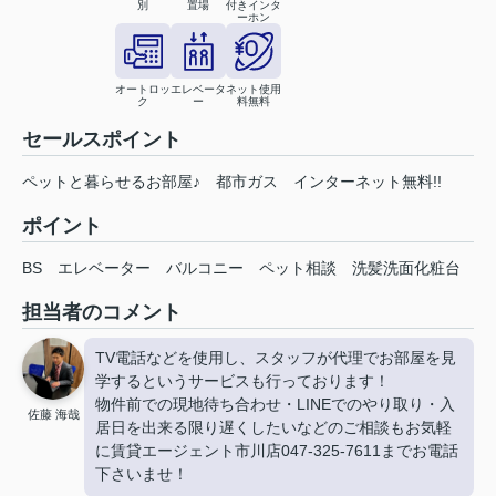
別
置場
付きインタ
ーホン
オートロッ
エレベータ
ネット使用
ク
ー
料無料
セールスポイント
ペットと暮らせるお部屋♪ 都市ガス インターネット無料!!
ポイント
BS
エレベーター
バルコニー
ペット相談
洗髪洗面化粧台
担当者のコメント
TV電話などを使用し、スタッフが代理でお部屋を見
学するというサービスも行っております！
物件前での現地待ち合わせ・LINEでのやり取り・入
佐藤 海哉
居日を出来る限り遅くしたいなどのご相談もお気軽
に賃貸エージェント市川店047-325-7611までお電話
下さいませ！