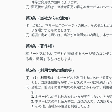
件等は変更後の規約によります。
(2) 変更後の規約は、当社が変更内容を本サービスのペ
第3条（当社からの通知）
(1) 当社は、本サービスのページへの掲示、その他当社
項を通知するものとします。
(2) 前項に定める通知は、当社が当該通知の内容を、本
第4条（著作権）
本サービスにおいて当社が提供するページ等のコンテ
る者に帰属するものとします。
第5条（利用契約の締結等）
(1) （1） 利用者は、本サービスを利用するにあたり必
とし、当該発信情報が本サービスのサーバに格納され
(2) 当社は、前項その他本規約の規定にかかわらず、利
す。
1.
本サービスの申し込みをした方が実在しないことが
2.
本サービスの申し込み時に、虚偽の入力、入力誤り
3.
その他、当社が不適当と判断したとき