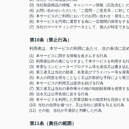
(3) 当社取扱商品の情報、キャンペーン情報（広告含む）
(4) お問い合わせいただいた「ご質問・ご意見等」に対
(5) 本サービスのご利用においてのお問い合わせ・発生
(6) 本サービスを円滑に運営する為に一定期間の保管をす
(7) 当社のマーケティングデータとして、個人が特定でき
第10条（禁止行為）
利用者は、本サービスの利用にあたり、次の各項に定
(1) 本サービスに関する情報を改ざんする行為
(2) 利用者以外の者になりすまして本サービスを利用する
(3) 有害なコンピュータープログラム等を送信又は書き込
(4) 第三者又は当社の財産、名誉及びプライバシー等を侵
(5) 本人の同意を得ることなく又は詐欺的な手段により
(6) 本サービスの利用又は提供を妨げる行為
(7) 第三者又は当社の著作権その他の知的財産権を侵害す
(8) 法令又は公序良俗に反する行為
(9) 本サービスを利用した営業活動その他営利を目的とす
(10) 当社の信用を傷つけ、又は当社に損害を与える行為
(11) その他、当社が不適切と判断した行為
第11条（責任の範囲）