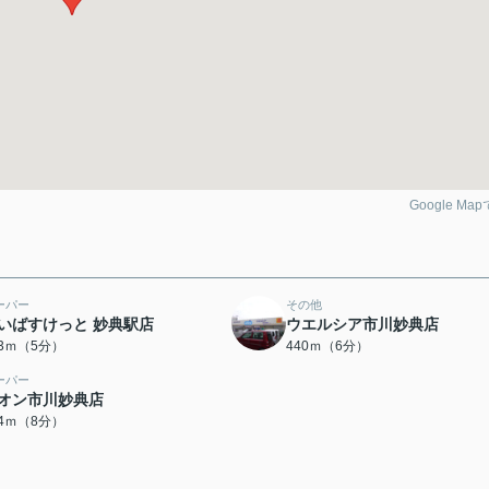
Google Ma
ーパー
その他
いばすけっと 妙典駅店
ウエルシア市川妙典店
43ｍ（5分）
440ｍ（6分）
ーパー
オン市川妙典店
64ｍ（8分）