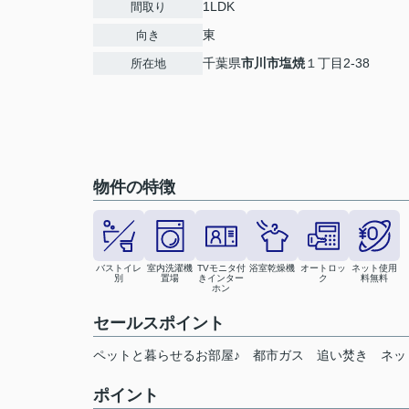
1LDK
間取り
東
向き
千葉県
市川市
塩焼
１丁目2-38
所在地
物件の特徴
バストイレ
室内洗濯機
TVモニタ付
浴室乾燥機
オートロッ
ネット使用
別
置場
きインター
ク
料無料
ホン
セールスポイント
ペットと暮らせるお部屋♪ 都市ガス 追い焚き ネット
ポイント