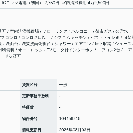
0円 ICロック電池（初回）:2,750円 室内清掃費用:4万9,500円
可 / 室内洗濯機置場 / フローリング / バルコニー / 都市ガス / 公営水
 / ガスコンロ / コンロ２口以上 / システムキッチン / バス・トイレ別 / 追焚
 / 洗面台 / 洗髪洗面化粧台 / シャワー / エアコン / 床下収納 / シューズ
用料無料 / オートロック / TVモニタ付インターホン / エアコン2台 / エ
用カード決済可
一般
賃貸区分
-
更新事務手数料
-
特優賃
104458215
物件番号
2026年08月03日
情報更新日