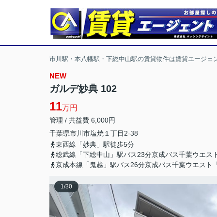
市川駅・本八幡駅・下総中山駅の賃貸物件は賃貸エージェ
NEW
ガルデ妙典 102
11
万円
管理 / 共益費 6,000円
千葉県
市川市
塩焼
１丁目2-38
東西線「妙典」駅徒歩5分
総武線「下総中山」駅バス23分京成バス千葉ウエス
京成本線「鬼越」駅バス26分京成バス千葉ウエスト
1
/
30