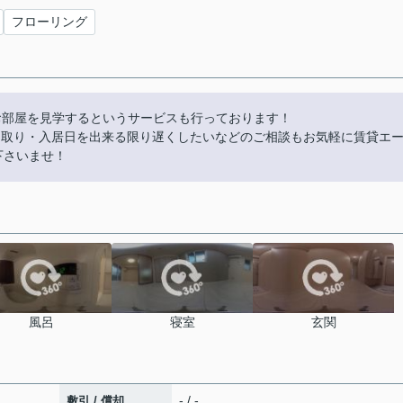
フローリング
お部屋を見学するというサービスも行っております！
やり取り・入居日を出来る限り遅くしたいなどのご相談もお気軽に賃貸エ
話下さいませ！
風呂
寝室
玄関
- / -
敷引 / 償却