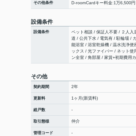
その他条件
D-roomCardキー料金:1万6,50
設備条件
設備条件
ペット相談 / 保証人不要 / ２人入居
道 / 公共下水 / 電気有 / 駐輪場
能浴室 / 浴室乾燥機 / 温水洗浄便座
ックス / 光ファイバー / ネット使
ン全室 / 角部屋 / 家賃+初期費
その他
2年
契約期間
1ヶ月(新賃料)
更新料
-
総戸数
仲介
取引態様
-
管理コード