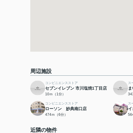
周辺施設
コンビニエンスストア
ス
セブンイレブン 市川塩焼1丁目店
ま
10ｍ（1分）
3
コンビニエンスストア
ス
ローソン 妙典南口店
イ
474ｍ（6分）
5
近隣の物件