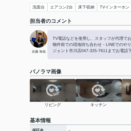
洗面台
エアコン2台
床下収納
TVインターホン
担当者のコメント
TV電話などを使用し、スタッフが代理で
物件前での現地待ち合わせ・LINEでの
ジェント市川店047-325-7611までお電
佐藤 海哉
パノラマ画像
リビング
キッチン
基本情報
-
保証金