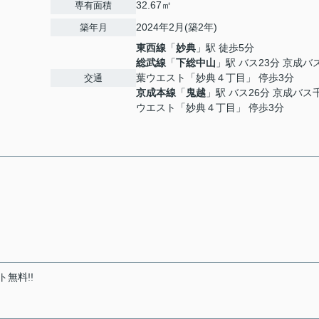
32.67㎡
専有面積
2024年2月(築2年)
築年月
東西線
「
妙典
」駅 徒歩5分
総武線
「
下総中山
」駅 バス23分 京成バ
葉ウエスト「妙典４丁目」 停歩3分
交通
京成本線
「
鬼越
」駅 バス26分 京成バス
ウエスト「妙典４丁目」 停歩3分
無料!!