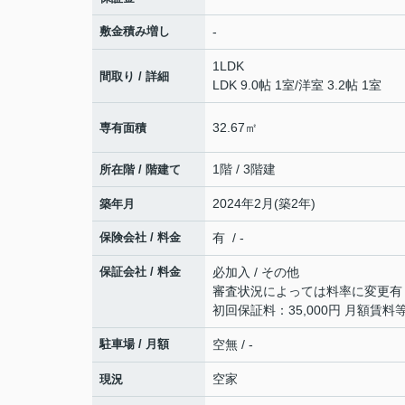
敷金積み増し
-
1LDK
間取り / 詳細
LDK 9.0帖 1室
/
洋室 3.2帖 1室
32.67㎡
専有面積
1階 / 3階建
所在階 / 階建て
2024年2月(築2年)
築年月
保険会社 / 料金
有 / -
保証会社 / 料金
必加入 / その他
審査状況によっては料率に変更有
初回保証料：35,000円 ⽉額賃料
駐車場 / 月額
空無 / -
空家
現況