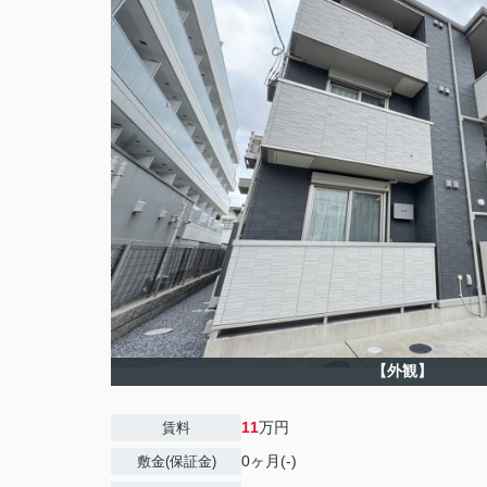
【外観】
11
万円
賃料
0ヶ月(-)
敷金(保証金)