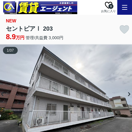
0
お気に入り
NEW
セントピアⅠ 203
8.9
万円
管理/共益費 3,000円
1
/
37