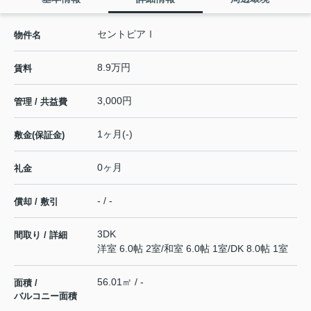
セントピアⅠ
物件名
8.9万円
賃料
3,000円
管理 / 共益費
1ヶ月(-)
敷金(保証金)
0ヶ月
礼金
- / -
償却 / 敷引
3DK
間取り / 詳細
洋室 6.0帖 2室
/
和室 6.0帖 1室
/
DK 8.0帖 1室
56.01㎡ / -
面積 /
バルコニー面積