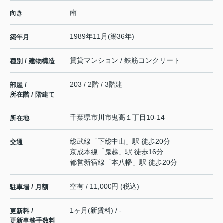
南
向き
1989年11月(築36年)
築年月
賃貸マンション / 鉄筋コンクリート
種別 / 建物構造
203 / 2階 / 3階建
部屋 /
所在階 / 階建て
千葉県
市川市
鬼高
１丁目10-14
所在地
総武線
「
下総中山
」駅 徒歩20分
交通
京成本線
「
鬼越
」駅 徒歩16分
都営新宿線
「
本八幡
」駅 徒歩20分
空有 / 11,000円 (税込)
駐車場 / 月額
1ヶ月(新賃料) / -
更新料 /
更新事務手数料