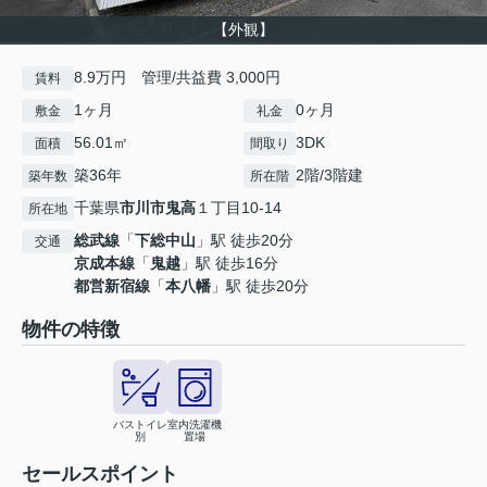
【外観】
8.9万円 管理/共益費 3,000円
賃料
1ヶ月
0ヶ月
敷金
礼金
56.01㎡
3DK
面積
間取り
築36年
2階/3階建
築年数
所在階
千葉県
市川市
鬼高
１丁目10-14
所在地
総武線
「
下総中山
」駅 徒歩20分
交通
京成本線
「
鬼越
」駅 徒歩16分
都営新宿線
「
本八幡
」駅 徒歩20分
物件の特徴
バストイレ
室内洗濯機
別
置場
セールスポイント