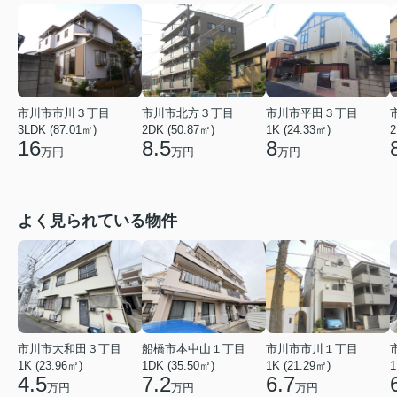
市川市市川３丁目
市川市北方３丁目
市川市平田３丁目
3LDK (87.01㎡)
2DK (50.87㎡)
1K (24.33㎡)
2
16
8.5
8
万円
万円
万円
よく見られている物件
市川市市川１丁目
市川市大和田３丁目
船橋市本中山１丁目
1K (21.29㎡)
1K (23.96㎡)
1DK (35.50㎡)
1
6.7
4.5
7.2
万円
万円
万円