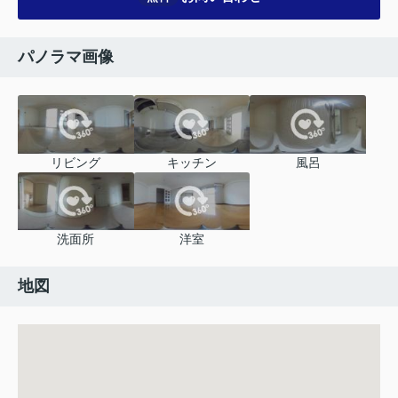
パノラマ画像
リビング
キッチン
風呂
洗面所
洋室
地図