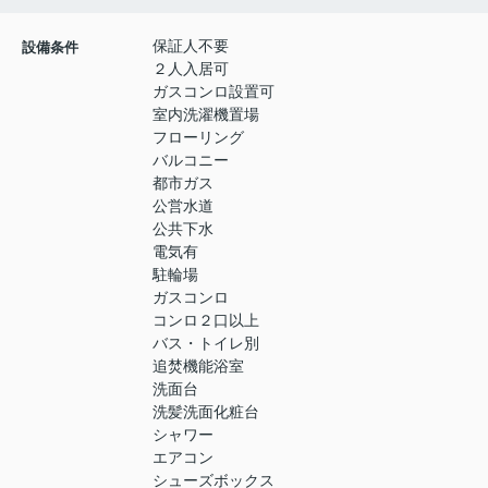
保証人不要
設備条件
２人入居可
ガスコンロ設置可
室内洗濯機置場
フローリング
バルコニー
都市ガス
公営水道
公共下水
電気有
駐輪場
ガスコンロ
コンロ２口以上
バス・トイレ別
追焚機能浴室
洗面台
洗髪洗面化粧台
シャワー
エアコン
シューズボックス