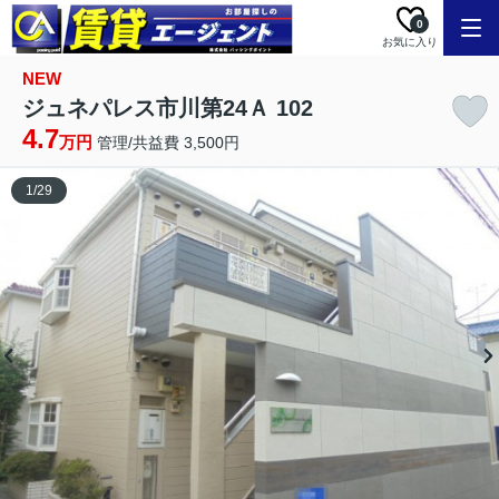
0
お気に入り
NEW
ジュネパレス市川第24Ａ 102
4.7
万円
管理/共益費 3,500円
1
/
29