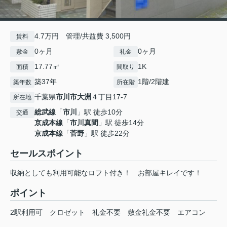
4.7万円 管理/共益費 3,500円
賃料
0ヶ月
0ヶ月
敷金
礼金
17.77㎡
1K
面積
間取り
築37年
1階/2階建
築年数
所在階
千葉県
市川市
大洲
４丁目17-7
所在地
総武線
「
市川
」駅 徒歩10分
交通
京成本線
「
市川真間
」駅 徒歩14分
京成本線
「
菅野
」駅 徒歩22分
セールスポイント
収納としても利用可能なロフト付き！ お部屋キレイです！
ポイント
2駅利用可
クロゼット
礼金不要
敷金礼金不要
エアコン