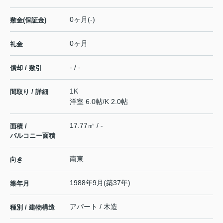
0ヶ月(-)
敷金(保証金)
0ヶ月
礼金
- / -
償却 / 敷引
1K
間取り / 詳細
洋室 6.0帖
/
K 2.0帖
17.77㎡ / -
面積 /
バルコニー面積
南東
向き
1988年9月(築37年)
築年月
アパート / 木造
種別 / 建物構造