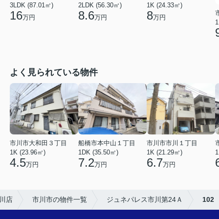
3LDK (87.01㎡)
2LDK (56.30㎡)
1K (24.33㎡)
16
8.6
8
万円
万円
万円
1
よく見られている物件
市川市市川１丁目
市川市大和田３丁目
船橋市本中山１丁目
1K (21.29㎡)
1K (23.96㎡)
1DK (35.50㎡)
1
6.7
4.5
7.2
万円
万円
万円
川店
市川市の物件一覧
ジュネパレス市川第24Ａ
102