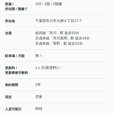
102 / 1階 / 2階建
部屋 /
所在階 / 階建て
千葉県
市川市
大洲
４丁目17-7
所在地
総武線
「
市川
」駅 徒歩10分
交通
京成本線
「
市川真間
」駅 徒歩14分
京成本線
「
菅野
」駅 徒歩22分
無 / -
駐車場 / 月額
1ヶ月(新賃料) / -
更新料 /
更新事務手数料
2年
契約期間
空家
現況
即時
入居可能日