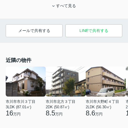
すべて見る
メールで共有する
LINEで共有する
近隣の物件
市川市市川３丁目
市川市北方３丁目
市川市大野町４丁目
2
3LDK (87.01㎡)
2DK (50.87㎡)
2LDK (56.30㎡)
16
8.5
8.6
万円
万円
万円