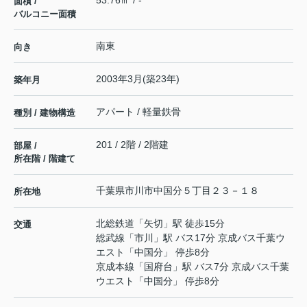
面積 /
バルコニー面積
南東
向き
2003年3月(築23年)
築年月
アパート / 軽量鉄骨
種別 / 建物構造
201 / 2階 / 2階建
部屋 /
所在階 / 階建て
千葉県
市川市
中国分
５丁目２３－１８
所在地
北総鉄道
「
矢切
」駅 徒歩15分
交通
総武線
「
市川
」駅 バス17分 京成バス千葉ウ
エスト「中国分」 停歩8分
京成本線
「
国府台
」駅 バス7分 京成バス千葉
ウエスト「中国分」 停歩8分