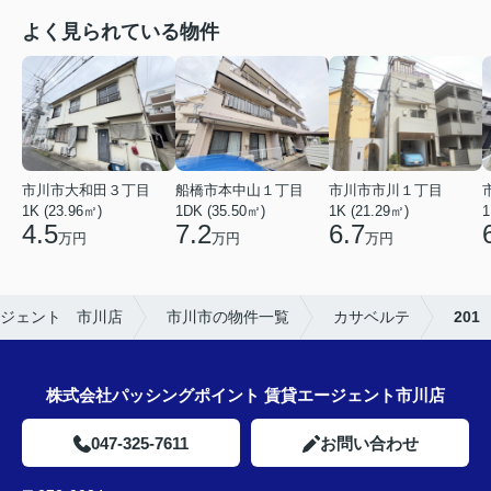
よく見られている物件
市川市市川１丁目
市川市大和田３丁目
船橋市本中山１丁目
1K (21.29㎡)
1K (23.96㎡)
1DK (35.50㎡)
1
6.7
4.5
7.2
万円
万円
万円
ジェント 市川店
市川市の物件一覧
カサベルテ
201
株式会社パッシングポイント 賃貸エージェント市川店
047-325-7611
お問い合わせ