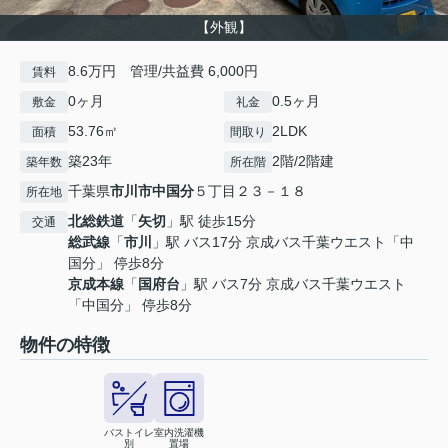
【外観】
8.6万円 管理/共益費 6,000円
賃料
0ヶ月
0.5ヶ月
敷金
礼金
53.76㎡
2LDK
面積
間取り
築23年
2階/2階建
築年数
所在階
千葉県
市川市
中国分
５丁目２３－１８
所在地
北総鉄道
「
矢切
」駅 徒歩15分
交通
総武線
「
市川
」駅 バス17分 京成バス千葉ウエスト「中
国分」 停歩8分
京成本線
「
国府台
」駅 バス7分 京成バス千葉ウエスト
「中国分」 停歩8分
物件の特徴
バストイレ
室内洗濯機
別
置場