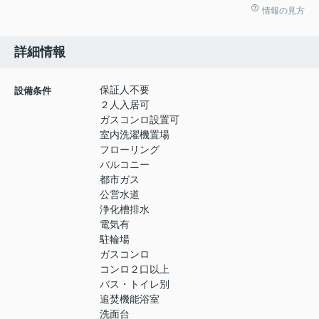
情報の見方
詳細情報
保証人不要
設備条件
２人入居可
ガスコンロ設置可
室内洗濯機置場
フローリング
バルコニー
都市ガス
公営水道
浄化槽排水
電気有
駐輪場
ガスコンロ
コンロ２口以上
バス・トイレ別
追焚機能浴室
洗面台