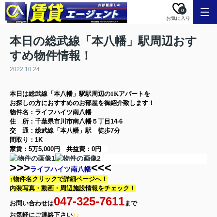
0
お気に入り
本日の総武線「本八幡」駅周辺おす
すめ物件情報！
2022.10.24
本日は
総武線「本八幡」駅
駅周辺の
1K
アパート
を
お探しの方に
おすすめのお部屋を御紹介致します！
物件名：ライフハイツ南八幡
住 所：
千葉県市川市南八幡５丁目14-6
交 通：総武線「本八幡」駅
徒歩7分
間取り：
1K
家賃：
5万5,000円
共益費：
0円
>>>
<<<
ライフハイツ南八幡
↑物件名クリックで詳細ページへ！
内装写真・動画・
周辺施設情報をチェック！
047-325-7611
お問い合わせは
まで
お気軽に
ご連絡下さい
♪♪