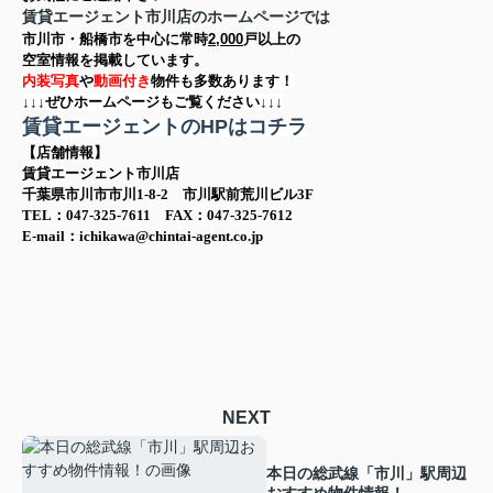
賃貸エージェント市川店のホームページでは
市川市・船橋市を中心に
常時
2,000
戸以上の
空室情報を
掲載しています。
内装写真
や
動画付き
物件も多数あります！
↓↓↓ぜひホームページもご覧ください↓↓↓
賃貸エージェントのHPはコチラ
【店舗情報】
賃貸エージェント市川店
千葉県市川市市川1-8-2 市川駅前荒川ビル3F
TEL：047-325-7611 FAX：047-325-7612
E-mail：ichikawa@chintai-agent.co.jp
NEXT
本日の総武線「市川」駅周辺