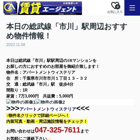
0
お気に入り
本日の総武線「市川」駅周辺おすす
め物件情報！
2022.11.08
本日は
総武線「市川」駅
駅周辺の
1R
マンション
を
お探しの方に
おすすめのお部屋を御紹介致します！
物件名：アパートメントウィステリア
住 所：
千葉県市川市市川１丁目１３－３２
交 通：総武線「市川」駅
徒歩4分
間取り：
1R
家賃：
7万3,000円
共益費：
5,000円
>>>
<<<
アパートメントウィステリア
↑物件名クリックで詳細ページへ！
内装写真・動画・
周辺施設情報をチェック！
047-325-7611
お問い合わせは
まで
お気軽に
ご連絡下さい
♪♪