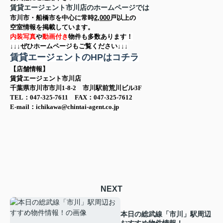
賃貸エージェント市川店のホームページでは
市川市・船橋市を中心に
常時
2,000
戸以上の
空室情報を
掲載しています。
内装写真
や
動画付き
物件も多数あります！
↓↓↓ぜひホームページもご覧ください↓↓↓
賃貸エージェントのHPはコチラ
【店舗情報】
賃貸エージェント市川店
千葉県市川市市川1-8-2 市川駅前荒川ビル3F
TEL：047-325-7611 FAX：047-325-7612
E-mail：ichikawa@chintai-agent.co.jp
NEXT
本日の総武線「市川」駅周辺