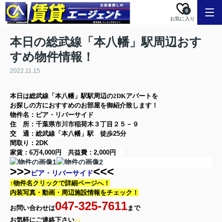
0
お気に入り
本日の総武線「本八幡」駅周辺おす
すめ物件情報！
2022.11.15
本日は
総武線「本八幡」駅
駅周辺の
2DK
アパート
を
お探しの方に
おすすめのお部屋を御紹介致します！
物件名：ピア・リバーサイド
住 所：
千葉県市川市稲荷木３丁目２５－９
交 通：総武線「本八幡」駅
徒歩25分
間取り：
2DK
家賃：
6万4,000円
共益費：
2,000円
>>>
<<<
ピア・リバーサイド
↑物件名クリックで詳細ページへ！
内装写真・動画・
周辺施設情報をチェック！
047-325-7611
お問い合わせは
まで
お気軽に
ご連絡下さい
♪♪