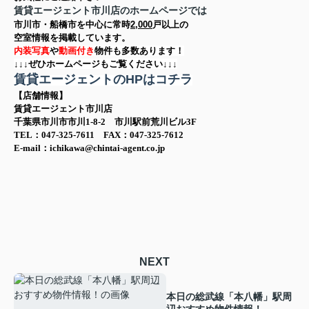
賃貸エージェント市川店のホームページでは
市川市・船橋市を中心に
常時
2,000
戸以上の
空室情報を
掲載しています。
内装写真
や
動画付き
物件も多数あります！
↓↓↓ぜひホームページもご覧ください↓↓↓
賃貸エージェントのHPはコチラ
【店舗情報】
賃貸エージェント市川店
千葉県市川市市川1-8-2 市川駅前荒川ビル3F
TEL：047-325-7611 FAX：047-325-7612
E-mail：ichikawa@chintai-agent.co.jp
NEXT
本日の総武線「本八幡」駅周