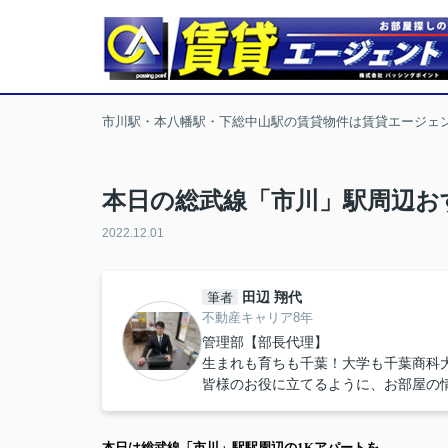
市川駅・本八幡駅・下総中山駅の賃貸物件は賃貸エージェ
本日の総武線「市川」駅周辺お
2022.12.01
田辺 翔代
筆者
不動産キャリア8年
管理部【部長代理】
生まれも育ちも千葉！大学も千葉商科
皆様のお役に立てるように、お部屋の
本日は
総武線「市川」駅
駅周辺の
1K
アパート
を