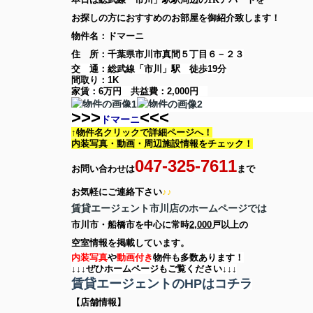
お探しの方に
おすすめのお部屋を御紹介致します！
物件名：ドマーニ
住 所：
千葉県市川市真間５丁目６－２３
交 通：総武線「市川」駅
徒歩19分
間取り：
1K
家賃：
6万円
共益費：
2,000円
>>>
<<<
ドマーニ
↑物件名クリックで詳細ページへ！
内装写真・動画・
周辺施設情報をチェック！
047-325-7611
お問い合わせは
まで
お気軽に
ご連絡下さい
♪♪
賃貸エージェント市川店のホームページでは
市川市・船橋市を中心に
常時
2,000
戸以上の
空室情報を
掲載しています。
内装写真
や
動画付き
物件も多数あります！
↓↓↓ぜひホームページもご覧ください↓↓↓
賃貸エージェントのHPはコチラ
【店舗情報】