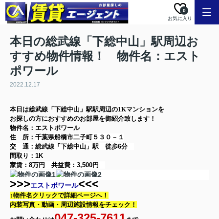
0
お気に入り
本日の総武線「下総中山」駅周辺お
すすめ物件情報！ 物件名：エスト
ポワール
2022.12.17
本日は
総武線「下総中山」駅
駅周辺の
1K
マンション
を
お探しの方に
おすすめのお部屋を御紹介致します！
物件名：エストポワール
住 所：
千葉県船橋市二子町５３０－１
交 通：総武線「下総中山」駅
徒歩6分
間取り：
1K
家賃：
8万円
共益費：
3,500円
>>>
<<<
エストポワール
↑物件名クリックで詳細ページへ！
内装写真・動画・
周辺施設情報をチェック！
047-325-7611