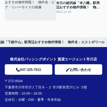
本日の総武線「本八幡」駅周
辺おすすめ物件情報！ 物件
名：ピア・リバーサイド
2022.12.18
武線「下総中山」駅周辺おすすめ物件情報！ 物件名：エストポワール
株式会社パッシングポイント 賃貸エージェント市川店
047-325-7611
お問い合わせ
〒272-0034
千葉県市川市市川１丁目８－２ 市川駅前荒川ビル ３階
営業時間：
10:00～18:00
定休日：
水曜・GW・夏季・年末年始