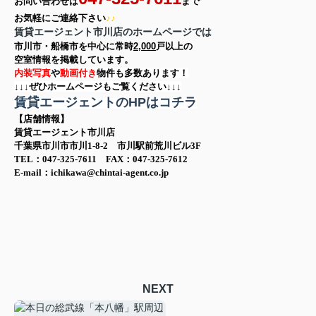
お問い合わせは
まで
お気軽に
ご連絡下さい
♪♪
賃貸エージェント市川店のホームページでは
市川市・船橋市を中心に
常時
2,000
戸以上の
空室情報を
掲載しています。
内装写真
や
動画付き
物件も多数あります！
↓↓↓ぜひホームページもご覧ください↓↓↓
賃貸エージェントのHPはコチラ
【店舗情報】
賃貸エージェント市川店
千葉県市川市市川1-8-2 市川駅前荒川ビル3F
TEL：047-325-7611 FAX：047-325-7612
E-mail：ichikawa@chintai-agent.co.jp
NEXT