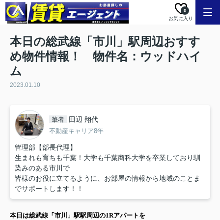
0
お気に入り
本日の総武線「市川」駅周辺おすす
め物件情報！ 物件名：ウッドハイ
ム
2023.01.10
田辺 翔代
筆者
不動産キャリア8年
管理部【部長代理】
生まれも育ちも千葉！大学も千葉商科大学を卒業しており馴
染みのある市川で
皆様のお役に立てるように、お部屋の情報から地域のことま
でサポートします！！
本日は
総武線「市川」駅
駅周辺の
1R
アパート
を