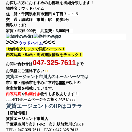
お探しの方に
おすすめのお部屋を御紹介致します！
物件名：ウッドハイム
住 所：
千葉県市川市新田４丁目７－１５
交 通：総武線「市川」駅
徒歩5分
間取り：
1R
家賃：
5万5,000円
共益費：
3,000円
>>>
<<<
ウッドハイム
↑物件名クリックで詳細ページへ！
内装写真・動画・
周辺施設情報をチェック！
047-325-7611
お問い合わせは
まで
お気軽に
ご連絡下さい
♪♪
賃貸エージェント市川店のホームページでは
市川市・船橋市を中心に
常時
2,000
戸以上の
空室情報を
掲載しています。
内装写真
や
動画付き
物件も多数あります！
↓↓↓ぜひホームページもご覧ください↓↓↓
賃貸エージェントのHPはコチラ
【店舗情報】
賃貸エージェント市川店
千葉県市川市市川1-8-2 市川駅前荒川ビル3F
TEL：047-325-7611 FAX：047-325-7612