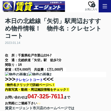
0
お気に入り
本日の北総線「矢切」駅周辺おすす
め物件情報！ 物件名：クレセント
コート
2023.01.14
住 所：
千葉県松戸市栗山224-7
交 通：北総鉄道「矢切」駅
徒歩7分
間取り：
1R
家賃：
8万4,000円
共益費：
1万1,000円
>>>
<<<
クレセントコート
↑物件名クリックで詳細ページへ！
内装写真・動画・
周辺施設情報をチェック！
047-325-7611
お問い合わせは
まで
お気軽に
ご連絡下さい
♪♪
賃貸エージェント市川店のホームページでは