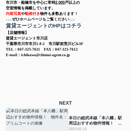
市川市・船橋市を中心に
常時
2,000
戸以上の
空室情報を
掲載しています。
内装写真
や
動画付き
物件も多数あります！
↓↓↓ぜひホームページもご覧ください↓↓↓
賃貸エージェントのHPはコチラ
【店舗情報】
賃貸エージェント市川店
千葉県市川市市川1-8-2 市川駅前荒川ビル3F
TEL：047-325-7611 FAX：047-325-7612
E-mail：ichikawa@chintai-agent.co.jp
NEXT
本日の総武本線「本八幡」駅
周辺おすすめ物件情報！ 物
件名：プリムコート
2023.01.15