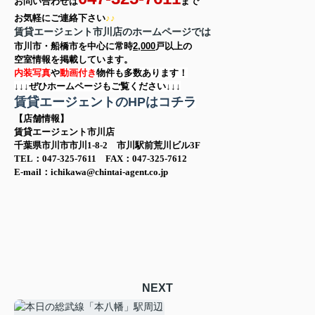
お問い合わせは
まで
お気軽に
ご連絡下さい
♪♪
賃貸エージェント市川店のホームページでは
市川市・船橋市を中心に
常時
2,000
戸以上の
空室情報を
掲載しています。
内装写真
や
動画付き
物件も多数あります！
↓↓↓ぜひホームページもご覧ください↓↓↓
賃貸エージェントのHPはコチラ
【店舗情報】
賃貸エージェント市川店
千葉県市川市市川1-8-2 市川駅前荒川ビル3F
TEL：047-325-7611 FAX：047-325-7612
E-mail：ichikawa@chintai-agent.co.jp
NEXT