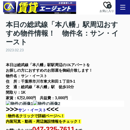
0
お気に入り
本日の総武線「本八幡」駅周辺おす
すめ物件情報！ 物件名：サン・イ
ースト
2023.02.23
本日は
総武線「本八幡」駅
駅周辺の
1K
アパート
を
お探しの方に
おすすめのお部屋を御紹介致します！
物件名：サン・イースト
住 所：
千葉県市川市東大和田１丁目9-1
交 通：総武線「本八幡」駅
徒歩10分
間取り：
1K
家賃：
6万2,000円
共益費：
3,000円
>>>
<<<
サン・イースト
↑物件名クリックで詳細ページへ！
内装写真・動画・
周辺施設情報をチェック！
047-325-7611