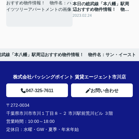
本日の総武線「本八幡」駅周
辺おすすめ物件情報！ 物件
名：ハイツツリーアパートメ
2023.02.24
ント
総武線「本八幡」駅周辺おすすめ物件情報！ 物件名：サン・イースト
株式会社パッシングポイント 賃貸エージェント市川店
047-325-7611
お問い合わせ
〒272-0034
千葉県市川市市川１丁目８－２ 市川駅前荒川ビル ３階
営業時間：
10:00～18:00
定休日：
水曜・GW・夏季・年末年始