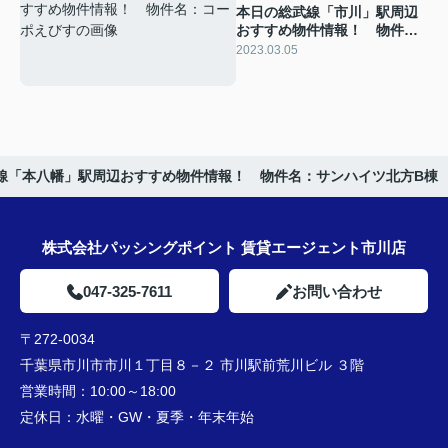
本日の総武線「市川」駅周辺
おすすめ物件情報！ 物件
名：コーポえびす
2023.03.05
線「本八幡」駅周辺おすすめ物件情報！ 物件名：サンハイツ北方B棟
株式会社パッシングポイント 賃貸エージェント市川店
047-325-7611
お問い合わせ
〒272-0034
千葉県市川市市川１丁目８－２ 市川駅前荒川ビル ３階
営業時間：
10:00～18:00
定休日：
水曜・GW・夏季・年末年始