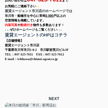
お問い合わせは
まで
お気軽に
ご連絡下さい
♪♪
賃貸エージェント市川店のホームページでは
市川市・船橋市を中心に
常時
2,000
戸以上の
空室情報を
掲載しています。
内装写真
や
動画付き
物件も多数あります！
↓↓↓ぜひホームページもご覧ください↓↓↓
賃貸エージェントのHPはコチラ
【店舗情報】
賃貸エージェント市川店
千葉県市川市市川1-8-2 市川駅前荒川ビル3F
TEL：047-325-7611 FAX：047-325-7612
E-mail：ichikawa@chintai-agent.co.jp
NEXT