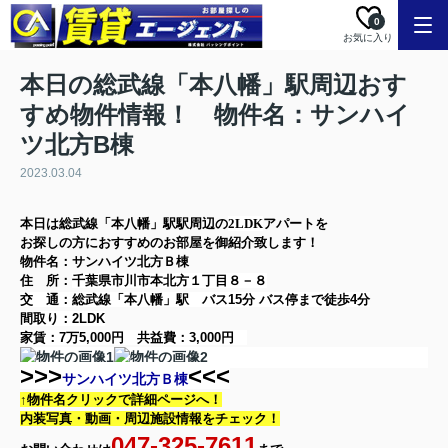
0
お気に入り
本日の総武線「本八幡」駅周辺おす
すめ物件情報！ 物件名：サンハイ
ツ北方B棟
2023.03.04
本日は
総武線「本八幡」駅
駅周辺の
2LDK
アパート
を
お探しの方に
おすすめのお部屋を御紹介致します！
物件名：サンハイツ北方Ｂ棟
住 所：
千葉県市川市本北方１丁目８－８
交 通：総武線「本八幡」駅
バス15分 バス停まで徒歩4分
間取り：
2LDK
家賃：
7万5,000円
共益費：
3,000円
>>>
<<<
サンハイツ北方Ｂ棟
↑物件名クリックで詳細ページへ！
内装写真・動画・
周辺施設情報をチェック！
047-325-7611