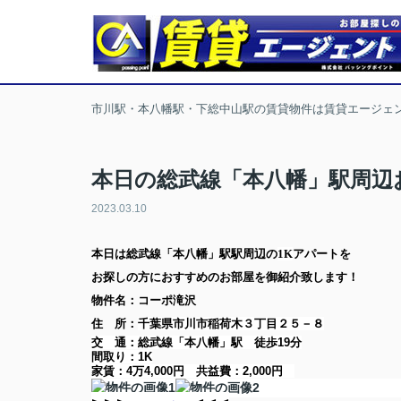
市川駅・本八幡駅・下総中山駅の賃貸物件は賃貸エージェ
本日の総武線「本八幡」駅周辺
2023.03.10
本日は
総武線「本八幡」駅
駅周辺の
1K
アパート
を
お探しの方に
おすすめのお部屋を御紹介致します！
物件名：コーポ滝沢
住 所：
千葉県市川市稲荷木３丁目２５－８
交 通：総武線「本八幡」駅
徒歩19分
間取り：
1K
家賃：
4万4,000円
共益費：
2,000円