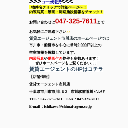
>>>
<<<
コーポ滝沢
↑物件名クリックで詳細ページへ！
内装写真・動画・
周辺施設情報をチェック！
047-325-7611
お問い合わせは
まで
お気軽に
ご連絡下さい
♪♪
賃貸エージェント市川店のホームページでは
市川市・船橋市を中心に
常時
2,000
戸以上の
空室情報を
掲載しています。
内装写真
や
動画付き
物件も多数あります！
↓↓↓ぜひホームページもご覧ください↓↓↓
賃貸エージェントのHPはコチラ
【店舗情報】
賃貸エージェント市川店
千葉県市川市市川1-8-2 市川駅前荒川ビル3F
TEL：047-325-7611 FAX：047-325-7612
E-mail：ichikawa@chintai-agent.co.jp