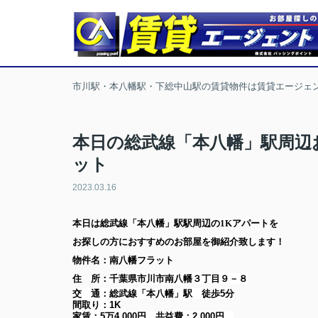
市川駅・本八幡駅・下総中山駅の賃貸物件は賃貸エージェ
本日の総武線「本八幡」駅周辺
ット
2023.03.16
本日は
総武線「本八幡」駅
駅周辺の
1K
アパート
を
お探しの方に
おすすめのお部屋を御紹介致します！
物件名：南八幡フラット
住 所：
千葉県市川市南八幡３丁目９－８
交 通：総武線「本八幡」駅
徒歩5分
間取り：
1K
家賃：
5万4,000円
共益費：
2,000円