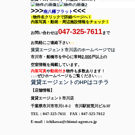
>>>
<<<
南八幡フラット
↑物件名クリックで詳細ページへ！
内装写真・動画・
周辺施設情報をチェック！
047-325-7611
お問い合わせは
まで
お気軽に
ご連絡下さい
♪♪
賃貸エージェント市川店のホームページでは
市川市・船橋市を中心に
常時
2,000
戸以上の
空室情報を
掲載しています。
内装写真
や
動画付き
物件も多数あります！
↓↓↓ぜひホームページもご覧ください↓↓↓
賃貸エージェントのHPはコチラ
【店舗情報】
賃貸エージェント市川店
千葉県市川市市川1-8-2 市川駅前荒川ビル3F
TEL：047-325-7611 FAX：047-325-7612
E-mail：ichikawa@chintai-agent.co.jp