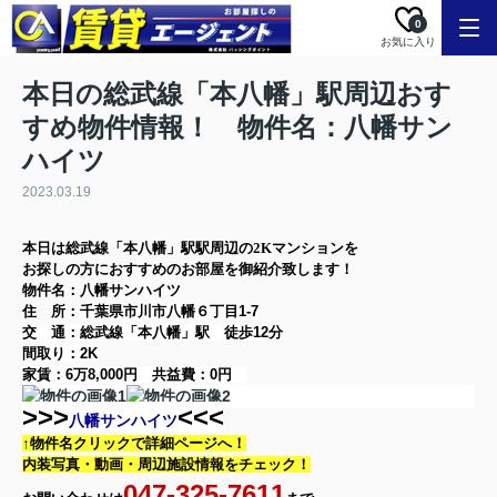
0
お気に入り
本日の総武線「本八幡」駅周辺おす
すめ物件情報！ 物件名：八幡サン
ハイツ
2023.03.19
本日は
総武線「本八幡」駅
駅周辺の
2K
マンション
を
お探しの方に
おすすめのお部屋を御紹介致します！
物件名：八幡サンハイツ
住 所：
千葉県市川市八幡６丁目1-7
交 通：総武線「本八幡」駅
徒歩12分
間取り：
2K
家賃：
6万8,000円
共益費：
0円
>>>
<<<
八幡サンハイツ
↑物件名クリックで詳細ページへ！
内装写真・動画・
周辺施設情報をチェック！
047-325-7611