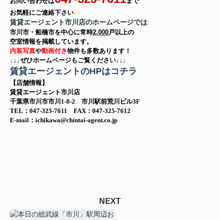
お問い合わせは
まで
お気軽に
ご連絡下さい
♪♪
賃貸エージェント市川店のホームページでは
市川市・船橋市を中心に
常時
2,000
戸以上の
空室情報を
掲載しています。
内装写真
や
動画付き
物件も多数あります！
↓↓↓ぜひホームページもご覧ください↓↓↓
賃貸エージェントのHPはコチラ
【店舗情報】
賃貸エージェント市川店
千葉県市川市市川1-8-2 市川駅前荒川ビル3F
TEL：047-325-7611 FAX：047-325-7612
E-mail：ichikawa@chintai-agent.co.jp
NEXT