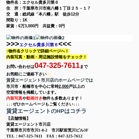
物件名：エクセル貴多川第６
住 所：
千葉県市川市南八幡１丁目２５－１７
交 通：総武線「本八幡」駅
徒歩12分
間取り：
1K
家賃：
6万3,000円
共益費：
0円
>>>
<<<
エクセル貴多川第６
↑物件名クリックで詳細ページへ！
内装写真・動画・
周辺施設情報をチェック！
047-325-7611
お問い合わせは
まで
お気軽に
ご連絡下さい
♪♪
賃貸エージェント市川店のホームページでは
市川市・船橋市を中心に
常時
2,000
戸以上の
空室情報を
掲載しています。
内装写真
や
動画付き
物件も多数あります！
↓↓↓ぜひホームページもご覧ください↓↓↓
賃貸エージェントのHPはコチラ
【店舗情報】
賃貸エージェント市川店
千葉県市川市市川1-8-2 市川駅前荒川ビル3F
TEL：047-325-7611 FAX：047-325-7612