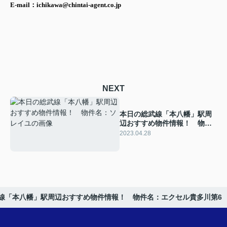
E-mail：ichikawa@chintai-agent.co.jp
NEXT
本日の総武線「本八幡」駅周
辺おすすめ物件情報！ 物件
名：ソレイユ
2023.04.28
線「本八幡」駅周辺おすすめ物件情報！ 物件名：エクセル貴多川第6