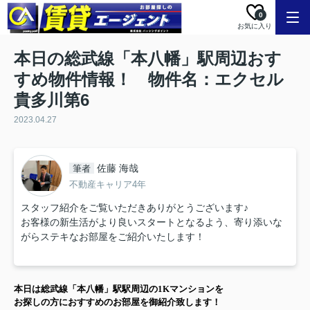
0
お気に入り
本日の総武線「本八幡」駅周辺おす
すめ物件情報！ 物件名：エクセル
貴多川第6
2023.04.27
佐藤 海哉
筆者
不動産キャリア4年
スタッフ紹介をご覧いただきありがとうございます♪
お客様の新生活がより良いスタートとなるよう、寄り添いな
がらステキなお部屋をご紹介いたします！
本日は
総武線「本八幡」駅
駅周辺の
1K
マンション
を
お探しの方に
おすすめのお部屋を御紹介致します！