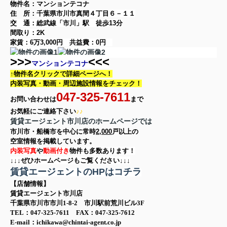
物件名：マンションテコナ
住 所：
千葉県市川市真間４丁目６－１１
交 通：総武線「市川」駅
徒歩13分
間取り：
2K
家賃：
6万3,000円
共益費：
0円
>>>
<<<
マンションテコナ
↑物件名クリックで詳細ページへ！
内装写真・動画・
周辺施設情報をチェック！
047-325-7611
お問い合わせは
まで
お気軽に
ご連絡下さい
♪♪
賃貸エージェント市川店のホームページでは
市川市・船橋市を中心に
常時
2,000
戸以上の
空室情報を
掲載しています。
内装写真
や
動画付き
物件も多数あります！
↓↓↓ぜひホームページもご覧ください↓↓↓
賃貸エージェントのHPはコチラ
【店舗情報】
賃貸エージェント市川店
千葉県市川市市川1-8-2 市川駅前荒川ビル3F
TEL：047-325-7611 FAX：047-325-7612
E-mail：ichikawa@chintai-agent.co.jp