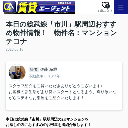
0
お気に入り
本日の総武線「市川」駅周辺おすす
め物件情報！ 物件名：マンション
テコナ
2023.08.18
佐藤 海哉
筆者
不動産キャリア4年
スタッフ紹介をご覧いただきありがとうございます♪
お客様の新生活がより良いスタートとなるよう、寄り添いな
がらステキなお部屋をご紹介いたします！
本日は
総武線「市川」駅
駅周辺の
2K
マンション
を
お探しの方に
おすすめのお部屋を御紹介致します！