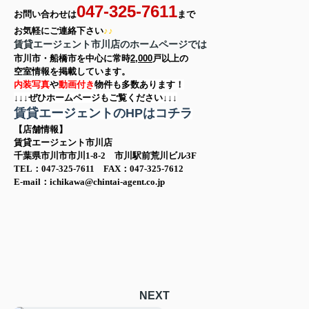
047-325-7611
お問い合わせは
まで
お気軽に
ご連絡下さい
♪♪
賃貸エージェント市川店のホームページでは
市川市・船橋市を中心に
常時
2,000
戸以上の
空室情報を
掲載しています。
内装写真
や
動画付き
物件も多数あります！
↓↓↓ぜひホームページもご覧ください↓↓↓
賃貸エージェントのHPはコチラ
【店舗情報】
賃貸エージェント市川店
千葉県市川市市川1-8-2 市川駅前荒川ビル3F
TEL：047-325-7611 FAX：047-325-7612
E-mail：ichikawa@chintai-agent.co.jp
NEXT