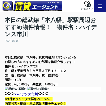
0
お気に入り
本日の総武線「本八幡」駅駅周辺お
すすめ物件情報！ 物件名：ハイデ
ンス市川
2023.07.02
本日は
総武線「本八幡」駅
駅周辺の
1R
マンション
を
お探しの方に
おすすめのお部屋を御紹介致します！
物件名：ハイデンス市川
住 所：
千葉県市川市平田３丁目１６－１２
交 通：総武線「本八幡」駅
徒歩9分
間取り：
1R
家賃：
4万3,000円
共益費：
4,000円
>>>
<<<
ハイデンス市川
↑物件名クリックで詳細ページへ！
内装写真・動画・
周辺施設情報をチェック！