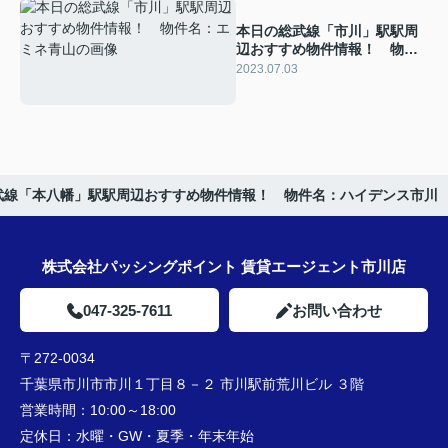
本日の総武線「市川」駅駅周
辺おすすめ物件情報！ 物件
名：エミネ青山
2023.07.03
武線「本八幡」駅駅周辺おすすめ物件情報！ 物件名：ハイデンス市川
株式会社パッシングポイント 賃貸エージェント市川店
047-325-7611
お問い合わせ
〒272-0034
千葉県市川市市川１丁目８－２ 市川駅前荒川ビル ３階
営業時間：
10:00～18:00
定休日：
水曜・GW・夏季・年末年始