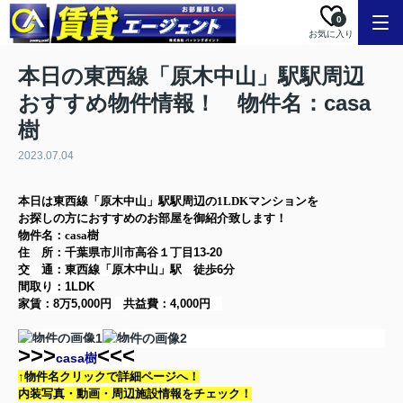
0
お気に入り
本日の東西線「原木中山」駅駅周辺
おすすめ物件情報！ 物件名：casa
樹
2023.07.04
本日は
東西線「原木中山」駅
駅周辺の
1LDK
マンション
を
お探しの方に
おすすめのお部屋を御紹介致します！
物件名：casa樹
住 所：
千葉県市川市高谷１丁目13-20
交 通：東西線「原木中山」駅
徒歩6分
間取り：
1LDK
家賃：
8万5,000円
共益費：
4,000円
>>>
<<<
casa樹
↑物件名クリックで詳細ページへ！
内装写真・動画・
周辺施設情報をチェック！