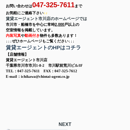
047-325-7611
お問い合わせは
まで
お気軽に
ご連絡下さい
♪♪
賃貸エージェント市川店のホームページでは
市川市・船橋市を中心に
常時
2,000
戸以上の
空室情報を
掲載しています。
内装写真
や
動画付き
物件も多数あります！
↓↓↓ぜひホームページもご覧ください↓↓↓
賃貸エージェントのHPはコチラ
【店舗情報】
賃貸エージェント市川店
千葉県市川市市川1-8-2 市川駅前荒川ビル3F
TEL：047-325-7611 FAX：047-325-7612
E-mail：ichikawa@chintai-agent.co.jp
NEXT