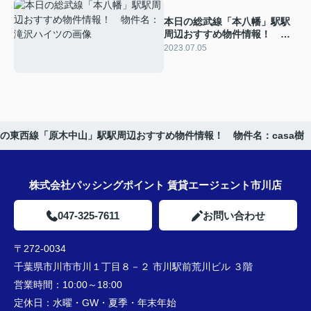
本日の総武線「本八幡」駅駅
周辺おすすめ物件情報！ 物
件名：滝沢ハイツ
2023.07.05
の東西線「原木中山」駅駅周辺おすすめ物件情報！ 物件名：casa樹
株式会社パッシングポイント 賃貸エージェント市川店
047-325-7611
お問い合わせ
〒272-0034
千葉県市川市市川１丁目８－２ 市川駅前荒川ビル ３階
営業時間：
10:00～18:00
定休日：
水曜・GW・夏季・年末年始