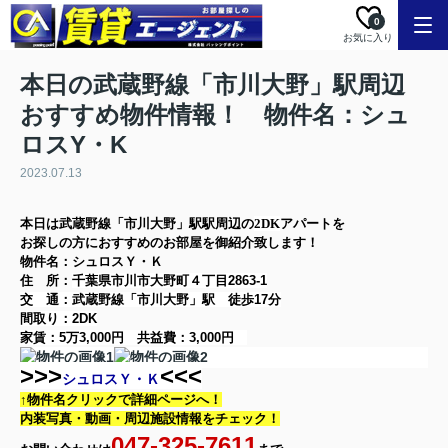
0
お気に入り
本日の武蔵野線「市川大野」駅周辺
おすすめ物件情報！ 物件名：シュ
ロスY・K
2023.07.13
本日は
武蔵野線「市川大野」駅
駅周辺の
2DK
アパート
を
お探しの方に
おすすめのお部屋を御紹介致します！
物件名：シュロスＹ・Ｋ
住 所：
千葉県市川市大野町４丁目2863-1
交 通：武蔵野線「市川大野」駅
徒歩17分
間取り：
2DK
家賃：
5万3,000円
共益費：
3,000円
>>>
<<<
シュロスＹ・Ｋ
↑物件名クリックで詳細ページへ！
内装写真・動画・
周辺施設情報をチェック！
047-325-7611