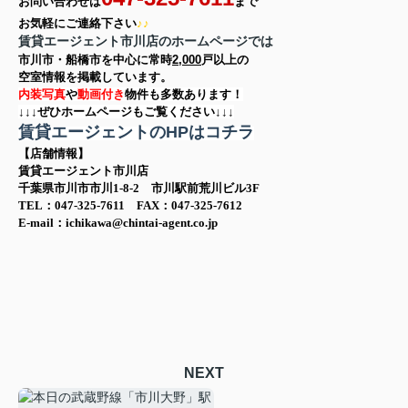
お問い合わせは
まで
お気軽に
ご連絡下さい
♪♪
賃貸エージェント市川店のホームページでは
市川市・船橋市を中心に
常時
2,000
戸以上の
空室情報を
掲載しています。
内装写真
や
動画付き
物件も多数あります！
↓↓↓ぜひホームページもご覧ください↓↓↓
賃貸エージェントのHPはコチラ
【店舗情報】
賃貸エージェント市川店
千葉県市川市市川1-8-2 市川駅前荒川ビル3F
TEL：047-325-7611 FAX：047-325-7612
E-mail：ichikawa@chintai-agent.co.jp
NEXT