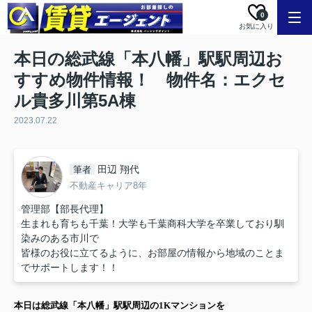
0
お気に入り
本日の総武線「本八幡」駅駅周辺お
すすめ物件情報！ 物件名：エクセ
ル貴多川第5A棟
2023.07.22
田辺 翔代
筆者
不動産キャリア8年
管理部【部長代理】
生まれも育ちも千葉！大学も千葉商科大学を卒業しており馴
染みのある市川で
皆様のお役に立てるように、お部屋の情報から地域のことま
でサポートします！！
本日は
総武線「本八幡」駅
駅周辺の
1K
マンション
を