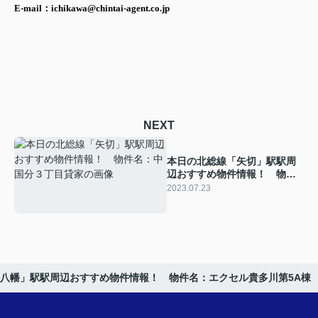
E-mail：ichikawa@chintai-agent.co.jp
NEXT
本日の北総線「矢切」駅駅周
辺おすすめ物件情報！ 物件
名：中国分３丁目貸家
2023.07.23
八幡」駅駅周辺おすすめ物件情報！ 物件名：エクセル貴多川第5A棟