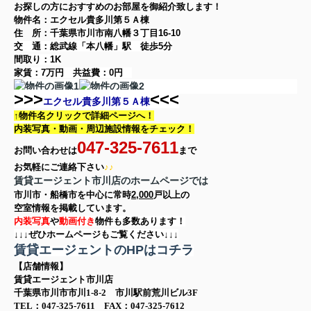
お探しの方に
おすすめのお部屋を御紹介致します！
物件名：エクセル貴多川第５Ａ棟
住 所：
千葉県市川市南八幡３丁目16-10
交 通：総武線「本八幡」駅
徒歩5分
間取り：
1K
家賃：
7万円
共益費：
0円
>>>
<<<
エクセル貴多川第５Ａ棟
↑物件名クリックで詳細ページへ！
内装写真・動画・
周辺施設情報をチェック！
047-325-7611
お問い合わせは
まで
お気軽に
ご連絡下さい
♪♪
賃貸エージェント市川店のホームページでは
市川市・船橋市を中心に
常時
2,000
戸以上の
空室情報を
掲載しています。
内装写真
や
動画付き
物件も多数あります！
↓↓↓ぜひホームページもご覧ください↓↓↓
賃貸エージェントのHPはコチラ
【店舗情報】
賃貸エージェント市川店
千葉県市川市市川1-8-2 市川駅前荒川ビル3F
TEL：047-325-7611 FAX：047-325-7612