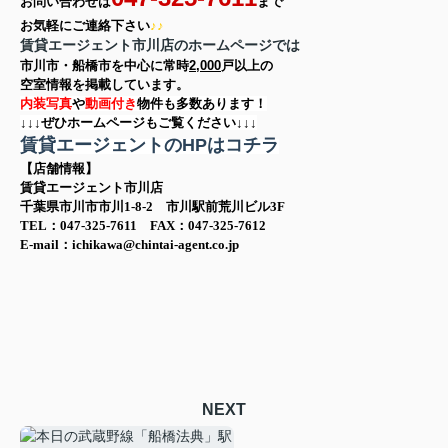
お問い合わせは
まで
お気軽に
ご連絡下さい
♪♪
賃貸エージェント市川店のホームページでは
市川市・船橋市を中心に
常時
2,000
戸以上の
空室情報を
掲載しています。
内装写真
や
動画付き
物件も多数あります！
↓↓↓ぜひホームページもご覧ください↓↓↓
賃貸エージェントのHPはコチラ
【店舗情報】
賃貸エージェント市川店
千葉県市川市市川1-8-2 市川駅前荒川ビル3F
TEL：047-325-7611 FAX：047-325-7612
E-mail：ichikawa@chintai-agent.co.jp
NEXT