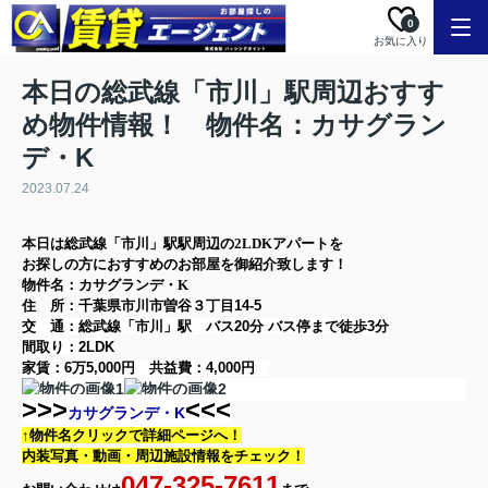
0
お気に入り
本日の総武線「市川」駅周辺おすす
め物件情報！ 物件名：カサグラン
デ・K
2023.07.24
本日は
総武線「市川」駅
駅周辺の
2LDK
アパート
を
お探しの方に
おすすめのお部屋を御紹介致します！
物件名：カサグランデ・K
住 所：
千葉県市川市曽谷３丁目14-5
交 通：総武線「市川」駅
バス20分 バス停まで徒歩3分
間取り：
2LDK
家賃：
6万5,000円
共益費：
4,000円
>>>
<<<
カサグランデ・K
↑物件名クリックで詳細ページへ！
内装写真・動画・
周辺施設情報をチェック！
047-325-7611