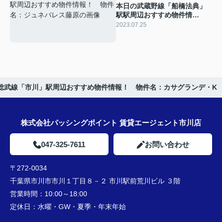
本日の武蔵野線「船橋法典」
駅駅周辺おすすめ物件情
報！ 物件名：ジュネパレス
2023.07.25
藤原
総武線「市川」駅周辺おすすめ物件情報！ 物件名：カサグランデ・K
株式会社パッシングポイント 賃貸エージェント市川店
047-325-7611
お問い合わせ
〒272-0034
千葉県市川市市川１丁目８－２ 市川駅前荒川ビル ３階
営業時間：
10:00～18:00
定休日：
水曜・GW・夏季・年末年始