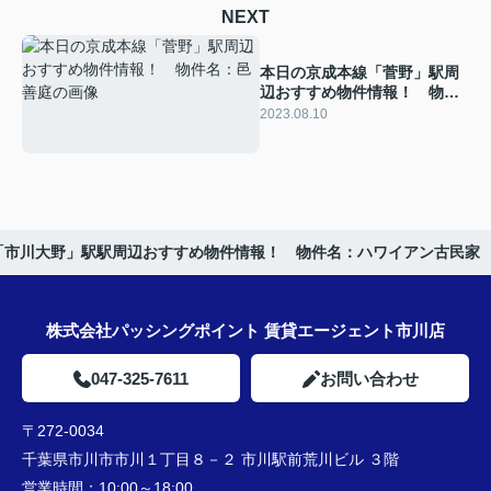
NEXT
本日の京成本線「菅野」駅周
辺おすすめ物件情報！ 物件
名：邑善庭
2023.08.10
「市川大野」駅駅周辺おすすめ物件情報！ 物件名：ハワイアン古民家
株式会社パッシングポイント 賃貸エージェント市川店
047-325-7611
お問い合わせ
〒272-0034
千葉県市川市市川１丁目８－２ 市川駅前荒川ビル ３階
営業時間：
10:00～18:00