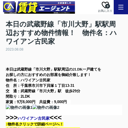
0
お気に入り
本日の武蔵野線「市川大野」駅駅周
辺おすすめ物件情報！ 物件名：ハ
ワイアン古民家
2023.08.08
本日は
武蔵野線「市川大野」駅
駅周辺の
2LDK
一戸建て
を
お探しの方に
おすすめのお部屋を御紹介致します！
物件名：ハワイアン古民家
住 所：
千葉県市川市下貝塚１丁目13-31
交 通：武蔵野線「市川大野」駅
徒歩29分
間取り：
2LDK
家賃：
9万8,000円
共益費：
9,000円
>>>
<<<
ハワイアン古民家
↑物件名クリックで詳細ページへ！