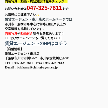
内装写真・動画・
周辺施設情報をチェック！
047-325-7611
お問い合わせは
まで
お気軽に
ご連絡下さい
♪♪
賃貸エージェント市川店のホームページでは
市川市・船橋市を中心に
常時
2,000
戸以上の
空室情報を
掲載しています。
内装写真
や
動画付き
物件も多数あります！
↓↓↓ぜひホームページもご覧ください↓↓↓
賃貸エージェントのHPはコチラ
【店舗情報】
賃貸エージェント市川店
千葉県市川市市川1-8-2 市川駅前荒川ビル3F
TEL：047-325-7611 FAX：047-325-7612
E-mail：ichikawa@chintai-agent.co.jp