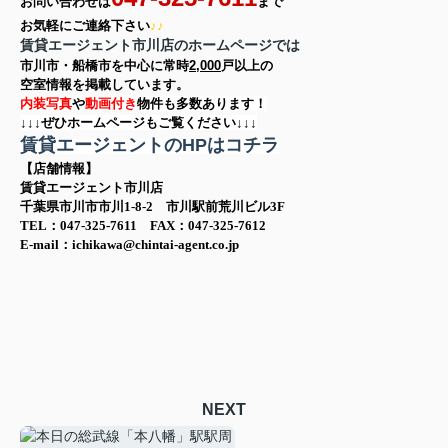
お問い合わせは
まで
お気軽に
ご連絡下さい
♪♪
賃貸エージェント市川店のホームページでは
市川市・船橋市を中心に
常時
2,000
戸以上の
空室情報を
掲載しています。
内装写真
や
動画付き
物件も多数あります！
↓↓↓ぜひホームページもご覧ください↓↓↓
賃貸エージェントのHPはコチラ
【店舗情報】
賃貸エージェント市川店
千葉県市川市市川1-8-2 市川駅前荒川ビル3F
TEL：047-325-7611 FAX：047-325-7612
E-mail：ichikawa@chintai-agent.co.jp
NEXT