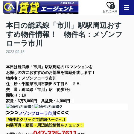
0
お気に入り
本日の総武線「市川」駅駅周辺おす
すめ物件情報！ 物件名：メゾンフ
ローラ市川
2023.09.18
本日は
総武線「市川」駅
駅周辺の
1K
マンション
を
お探しの方に
おすすめのお部屋を御紹介致します！
物件名：メゾンフローラ市川
住 所：
千葉県市川市新田５丁目５－２８
交 通：総武線「市川」駅
徒歩7分
間取り：
1K
家賃：
6万5,000円
共益費：
4,000円
>>>
<<<
メゾンフローラ市川
↑物件名クリックで詳細ページへ！
内装写真・動画・
周辺施設情報をチェック！
047-325-7611