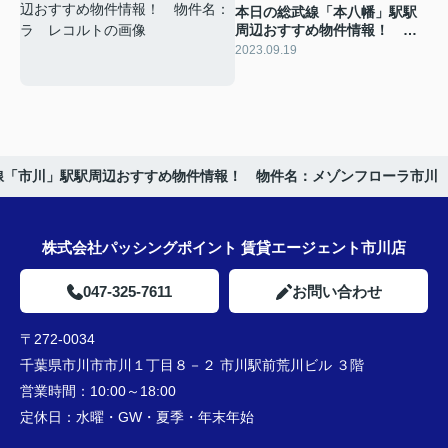
本日の総武線「本八幡」駅駅
周辺おすすめ物件情報！ 物
件名：ラ レコルト
2023.09.19
線「市川」駅駅周辺おすすめ物件情報！ 物件名：メゾンフローラ市川
株式会社パッシングポイント 賃貸エージェント市川店
047-325-7611
お問い合わせ
〒272-0034
千葉県市川市市川１丁目８－２ 市川駅前荒川ビル ３階
営業時間：
10:00～18:00
定休日：
水曜・GW・夏季・年末年始