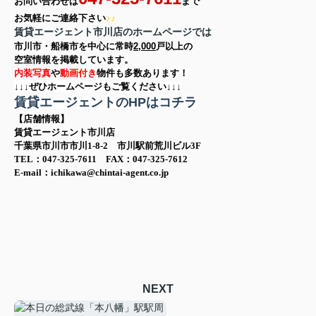
お問い合わせは
まで
お気軽に
ご連絡下さい
♪♪
賃貸エージェント市川店のホームページでは
市川市・船橋市を中心に
常時
2,000
戸以上の
空室情報を
掲載しています。
内装写真
や
動画付き
物件も多数あります！
↓↓↓ぜひホームページもご覧ください↓↓↓
賃貸エージェントのHPはコチラ
【店舗情報】
賃貸エージェント市川店
千葉県市川市市川1-8-2 市川駅前荒川ビル3F
TEL：047-325-7611 FAX：047-325-7612
E-mail：ichikawa@chintai-agent.co.jp
NEXT