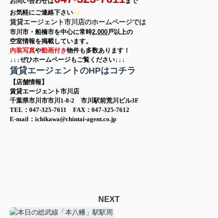
お問い合わせは
まで
お気軽に
ご連絡下さい
♪♪
賃貸エージェント市川店のホームページでは
市川市・船橋市を中心に
常時
2,000
戸以上の
空室情報を
掲載しています。
内装写真
や
動画付き
物件も多数あります！
↓↓↓ぜひホームページもご覧ください↓↓↓
賃貸エージェントのHPはコチラ
【店舗情報】
賃貸エージェント市川店
千葉県市川市市川1-8-2 市川駅前荒川ビル3F
TEL：047-325-7611 FAX：047-325-7612
E-mail：ichikawa@chintai-agent.co.jp
NEXT