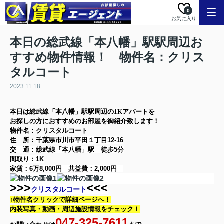
0
お気に入り
本日の総武線「本八幡」駅駅周辺お
すすめ物件情報！ 物件名：クリス
タルコート
2023.11.18
本日は
総武線「本八幡」駅
駅周辺の
1K
アパート
を
お探しの方に
おすすめのお部屋を御紹介致します！
物件名：クリスタルコート
住 所：
千葉県市川市平田１丁目12-16
交 通：総武線「本八幡」駅
徒歩5分
間取り：
1K
家賃：
6万8,000円
共益費：
2,000円
>>>
<<<
クリスタルコート
↑物件名クリックで詳細ページへ！
内装写真・動画・
周辺施設情報をチェック！
047-325-7611