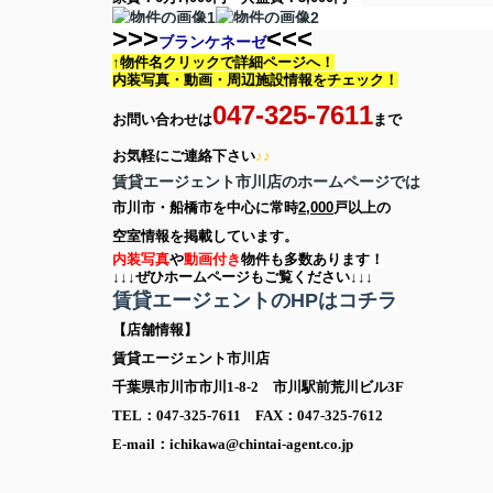
>>>
<<<
ブランケネーゼ
↑物件名クリックで詳細ページへ！
内装写真・動画・
周辺施設情報をチェック！
047-325-7611
お問い合わせは
まで
お気軽に
ご連絡下さい
♪♪
賃貸エージェント市川店のホームページでは
市川市・船橋市を中心に
常時
2,000
戸以上の
空室情報を
掲載しています。
内装写真
や
動画付き
物件も多数あります！
↓↓↓ぜひホームページもご覧ください↓↓↓
賃貸エージェントのHPはコチラ
【店舗情報】
賃貸エージェント市川店
千葉県市川市市川1-8-2 市川駅前荒川ビル3F
TEL：047-325-7611 FAX：047-325-7612
E-mail：ichikawa@chintai-agent.co.jp