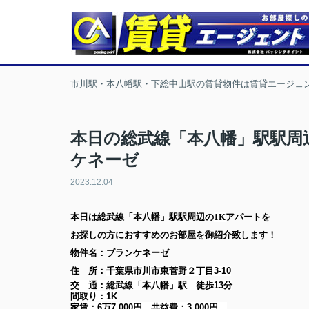
市川駅・本八幡駅・下総中山駅の賃貸物件は賃貸エージェ
本日の総武線「本八幡」駅駅周
ケネーゼ
2023.12.04
本日は
総武線「本八幡」駅
駅周辺の
1K
アパート
を
お探しの方に
おすすめのお部屋を御紹介致します！
物件名：ブランケネーゼ
住 所：
千葉県市川市東菅野２丁目3-10
交 通：総武線「本八幡」駅
徒歩13分
間取り：
1K
家賃：
6万7,000円
共益費：
3,000円