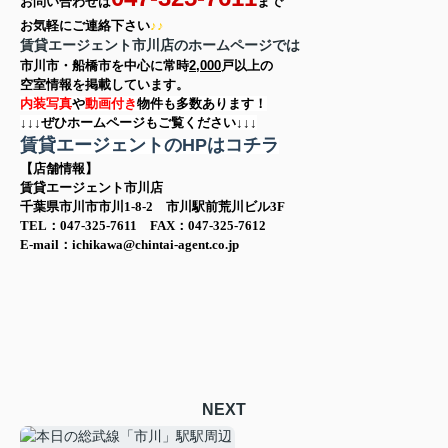
お問い合わせは
まで
お気軽に
ご連絡下さい
♪♪
賃貸エージェント市川店のホームページでは
市川市・船橋市を中心に
常時
2,000
戸以上の
空室情報を
掲載しています。
内装写真
や
動画付き
物件も多数あります！
↓↓↓ぜひホームページもご覧ください↓↓↓
賃貸エージェントのHPはコチラ
【店舗情報】
賃貸エージェント市川店
千葉県市川市市川1-8-2 市川駅前荒川ビル3F
TEL：047-325-7611 FAX：047-325-7612
E-mail：ichikawa@chintai-agent.co.jp
NEXT