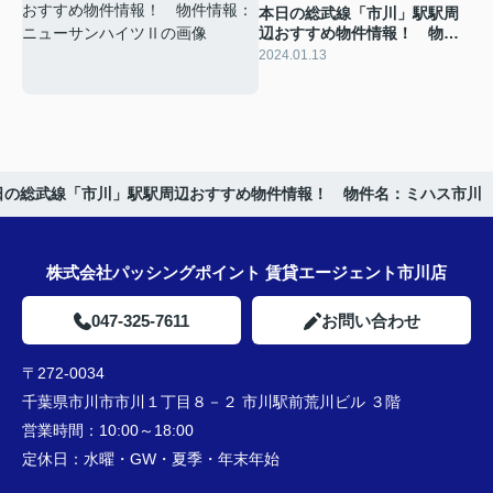
本日の総武線「市川」駅駅周
辺おすすめ物件情報！ 物件
情報：ニューサンハイツⅡ
2024.01.13
日の総武線「市川」駅駅周辺おすすめ物件情報！ 物件名：ミハス市川
株式会社パッシングポイント 賃貸エージェント市川店
047-325-7611
お問い合わせ
〒272-0034
千葉県市川市市川１丁目８－２ 市川駅前荒川ビル ３階
営業時間：
10:00～18:00
定休日：
水曜・GW・夏季・年末年始