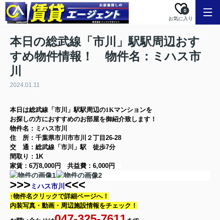
0
お気に入り
本日の総武線「市川」駅駅周辺おす
すめ物件情報！ 物件名：ミハス市
川
2024.01.11
本日は
総武線「市川」駅
駅周辺の
1K
マンション
を
お探しの方に
おすすめのお部屋を御紹介致します！
物件名：ミハス市川
住 所：
千葉県市川市市川２丁目26-28
交 通：総武線「市川」駅
徒歩7分
間取り：
1K
家賃：
6万8,000円
共益費：
6,000円
>>>
<<<
ミハス市川
↑物件名クリックで詳細ページへ！
内装写真・動画・
周辺施設情報をチェック！
047-325-7611