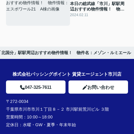
本日の総武線「市川」駅駅周
辺おすすめ物件情報！ 物件
情報：エスポワール21 A棟
2024.02.11
「北国分」駅駅周辺おすすめ物件情報！ 物件名：メゾン・ルミエール
株式会社パッシングポイント 賃貸エージェント市川店
047-325-7611
お問い合わせ
〒272-0034
千葉県市川市市川１丁目８－２ 市川駅前荒川ビル ３階
営業時間：
10:00～18:00
定休日：
水曜・GW・夏季・年末年始