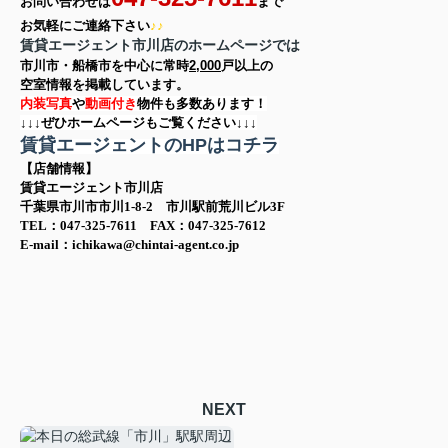
お問い合わせは
まで
お気軽に
ご連絡下さい
♪♪
賃貸エージェント市川店のホームページでは
市川市・船橋市を中心に
常時
2,000
戸以上の
空室情報を
掲載しています。
内装写真
や
動画付き
物件も多数あります！
↓↓↓ぜひホームページもご覧ください↓↓↓
賃貸エージェントのHPはコチラ
【店舗情報】
賃貸エージェント市川店
千葉県市川市市川1-8-2 市川駅前荒川ビル3F
TEL：047-325-7611 FAX：047-325-7612
E-mail：ichikawa@chintai-agent.co.jp
NEXT