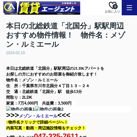
0
お気に入り
本日の北総鉄道「北国分」駅駅周辺
おすすめ物件情報！ 物件名：メゾ
ン・ルミエール
2024.02.10
本日は
北総鉄道「北国分」駅
駅周辺の
2LDK
アパート
を
お探しの方に
おすすめのお部屋を御紹介致します！
物件名：メゾン・ルミエール
住 所：
千葉県市川市北国分４丁目１３－２４
交 通：北総鉄道「北国分」駅
徒歩13分
間取り：
2LDK
家賃：
7万4,000円
共益費：
3,500円
>>>
<<<
メゾン・ルミエール
↑物件名クリックで詳細ページへ！
内装写真・動画・
周辺施設情報をチェック！
047-325-7611