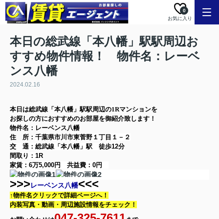
0
お気に入り
本日の総武線「本八幡」駅駅周辺お
すすめ物件情報！ 物件名：レーベ
ンス八幡
2024.02.16
本日は
総武線「本八幡」駅
駅周辺の
1R
マンション
を
お探しの方に
おすすめのお部屋を御紹介致します！
物件名：レーベンス八幡
住 所：
千葉県市川市東菅野１丁目１－２
交 通：総武線「本八幡」駅
徒歩12分
間取り：
1R
家賃：
6万5,000円
共益費：
0円
>>>
<<<
レーベンス八幡
↑物件名クリックで詳細ページへ！
内装写真・動画・
周辺施設情報をチェック！
047-325-7611