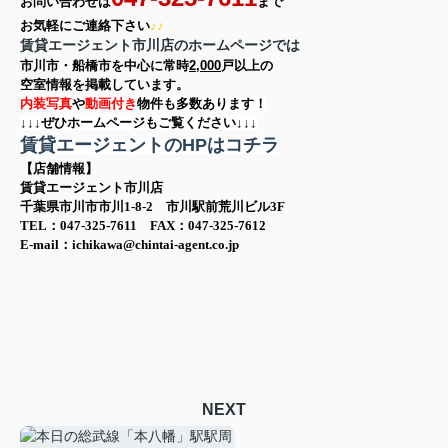
お問い合わせは
まで
お気軽に
ご連絡下さい
♪♪
賃貸エージェント市川店のホームページでは
市川市・船橋市を中心に
常時
2,000
戸以上の
空室情報を
掲載しています。
内装写真
や
動画付き
物件も多数あります！
↓↓↓ぜひホームページもご覧ください↓↓↓
賃貸エージェントのHPはコチラ
【店舗情報】
賃貸エージェント市川店
千葉県市川市市川1-8-2 市川駅前荒川ビル3F
TEL：047-325-7611 FAX：047-325-7612
E-mail：ichikawa@chintai-agent.co.jp
NEXT