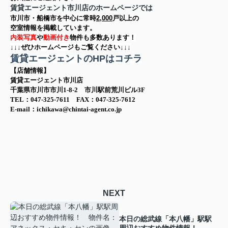
賃貸エージェント市川店のホームページでは
市川市・船橋市を中心に
常時
2,000
戸以上の
空室情報を
掲載しています。
内装写真
や
動画付き
物件も多数あります！
↓↓↓ぜひホームページもご覧ください↓↓↓
賃貸エージェントのHPはコチラ
【店舗情報】
賃貸エージェント市川店
千葉県市川市市川1-8-2 市川駅前荒川ビル3F
TEL：047-325-7611 FAX：047-325-7612
E-mail：ichikawa@chintai-agent.co.jp
NEXT
本日の総武線「本八幡」駅駅