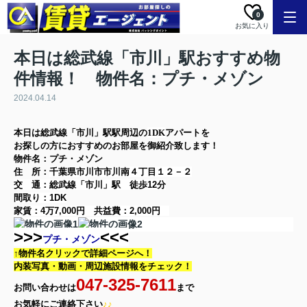
0
お気に入り
本日は総武線「市川」駅おすすめ物
件情報！ 物件名：プチ・メゾン
2024.04.14
本日は
総武線「市川」駅
駅周辺の
1DK
アパート
を
お探しの方に
おすすめのお部屋を御紹介致します！
物件名：プチ・メゾン
住 所：
千葉県市川市市川南４丁目１２－２
交 通：総武線「市川」駅
徒歩12分
間取り：
1DK
家賃：
4万7,000円
共益費：
2,000円
>>>
<<<
プチ・メゾン
↑物件名クリックで詳細ページへ！
内装写真・動画・
周辺施設情報をチェック！
047-325-7611
お問い合わせは
まで
お気軽に
ご連絡下さい
♪♪