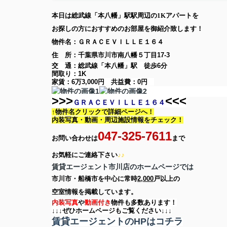
本日は
総武線「本八幡」駅
駅周辺の
1K
アパート
を
お探しの方に
おすすめのお部屋を御紹介致します！
物件名：ＧＲＡＣＥＶＩＬＬＥ１６４
住 所：
千葉県市川市南八幡５丁目17-3
交 通：総武線「本八幡」駅
徒歩6分
間取り：
1K
家賃：
6万3,000円
共益費：
0円
>>>
<<<
ＧＲＡＣＥＶＩＬＬＥ１６４
↑物件名クリックで詳細ページへ！
内装写真・動画・
周辺施設情報をチェック！
047-325-7611
お問い合わせは
まで
お気軽に
ご連絡下さい
♪♪
賃貸エージェント市川店のホームページでは
市川市・船橋市を中心に
常時
2,000
戸以上の
空室情報を
掲載しています。
内装写真
や
動画付き
物件も多数あります！
↓↓↓ぜひホームページもご覧ください↓↓↓
賃貸エージェントのHPはコチラ