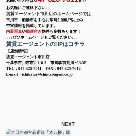
お問い合わせは
まで
お気軽に
ご連絡下さい
♪♪
賃貸エージェント市川店のホームページでは
市川市・船橋市を中心に
常時
2,000
戸以上の
空室情報を
掲載しています。
内装写真
や
動画付き
物件も多数あります！
↓↓↓ぜひホームページもご覧ください↓↓↓
賃貸エージェントのHPはコチラ
【店舗情報】
賃貸エージェント市川店
千葉県市川市市川1-8-2 市川駅前荒川ビル3F
TEL：047-325-7611 FAX：047-325-7612
E-mail：ichikawa@chintai-agent.co.jp
NEXT