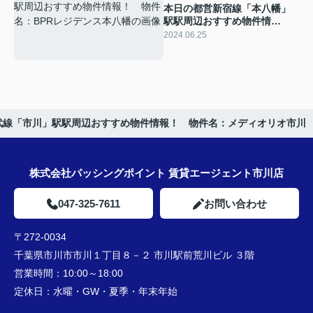
本日の都営新宿線「本八幡」
駅駅周辺おすすめ物件情
報！ 物件名：BPRレジデン
2024.06.25
ス本八幡
武線「市川」駅駅周辺おすすめ物件情報！ 物件名：メディオリオ市川
株式会社パッシングポイント 賃貸エージェント市川店
047-325-7611
お問い合わせ
〒272-0034
千葉県市川市市川１丁目８－２ 市川駅前荒川ビル ３階
営業時間：
10:00～18:00
定休日：
水曜・GW・夏季・年末年始