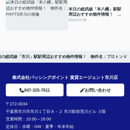
本日の総武線「本八幡」駅駅
周辺おすすめ物件情報！ 物
件名：FHYTS市川
2024.07.09
日の総武線「市川」駅駅周辺おすすめ物件情報！ 物件名：プロトンⅤ
株式会社パッシングポイント 賃貸エージェント市川店
047-325-7611
お問い合わせ
〒272-0034
千葉県市川市市川１丁目８－２ 市川駅前荒川ビル ３階
営業時間：
10:00～18:00
定休日：
水曜・GW・夏季・年末年始