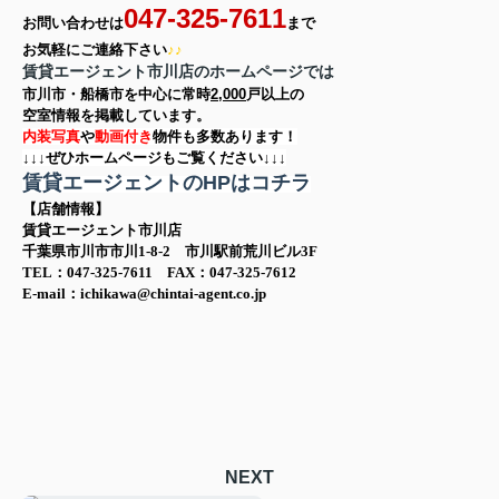
047-325-7611
お問い合わせは
まで
お気軽に
ご連絡下さい
♪♪
賃貸エージェント市川店のホームページでは
市川市・船橋市を中心に
常時
2,000
戸以上の
空室情報を
掲載しています。
内装写真
や
動画付き
物件も多数あります！
↓↓↓ぜひホームページもご覧ください↓↓↓
賃貸エージェントのHPはコチラ
【店舗情報】
賃貸エージェント市川店
千葉県市川市市川1-8-2 市川駅前荒川ビル3F
TEL：047-325-7611 FAX：047-325-7612
E-mail：ichikawa@chintai-agent.co.jp
NEXT