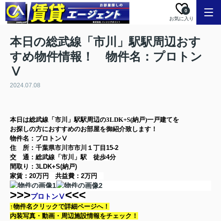
0
お気に入り
本日の総武線「市川」駅駅周辺おす
すめ物件情報！ 物件名：プロトン
Ⅴ
2024.07.08
本日は
総武線「市川」駅
駅周辺の
3LDK+S(納戸)
一戸建て
を
お探しの方に
おすすめのお部屋を御紹介致します！
物件名：プロトンⅤ
住 所：
千葉県市川市市川１丁目15-2
交 通：総武線「市川」駅
徒歩4分
間取り：
3LDK+S(納戸)
家賃：
20万円
共益費：
2万円
>>>
<<<
プロトンⅤ
↑物件名クリックで詳細ページへ！
内装写真・動画・
周辺施設情報をチェック！