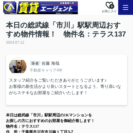
0
お気に入り
本日の総武線「市川」駅駅周辺おす
すめ物件情報！ 物件名：テラス137
2024.07.12
佐藤 海哉
筆者
不動産キャリア4年
スタッフ紹介をご覧いただきありがとうございます♪
お客様の新生活がより良いスタートとなるよう、寄り添いな
がらステキなお部屋をご紹介いたします！
本日は
総武線「市川」駅
駅周辺の
1K
マンション
を
お探しの方に
おすすめのお部屋を御紹介致します！
物件名：テラス137
住 所：
千葉県市川市市川南１丁目3-7