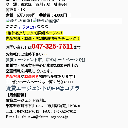
交 通：総武線「市川」駅
徒歩6分
間取り：
1K
家賃：
6万3,000円
共益費：
4,000円
>>>
<<<
テラス137
↑物件名クリックで詳細ページへ！
内装写真・動画・
周辺施設情報をチェック！
047-325-7611
お問い合わせは
まで
お気軽に
ご連絡下さい
♪♪
賃貸エージェント市川店のホームページでは
市川市・船橋市を中心に
常時
2,000
戸以上の
空室情報を
掲載しています。
内装写真
や
動画付き
物件も多数あります！
↓↓↓ぜひホームページもご覧ください↓↓↓
賃貸エージェントのHPはコチラ
【店舗情報】
賃貸エージェント市川店
千葉県市川市市川1-8-2 市川駅前荒川ビル3F
TEL：047-325-7611 FAX：047-325-7612
E-mail：ichikawa@chintai-agent.co.jp