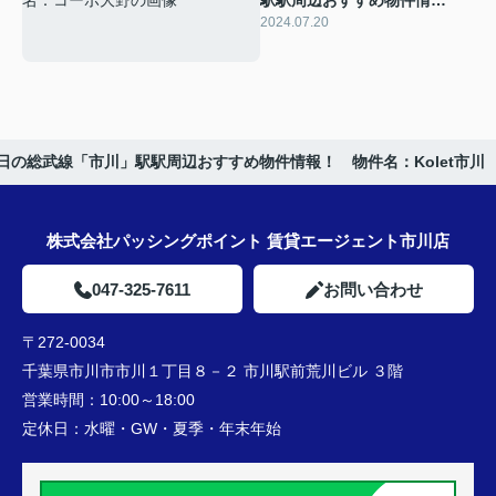
駅駅周辺おすすめ物件情
報！ 物件名：コーポ大野
2024.07.20
日の総武線「市川」駅駅周辺おすすめ物件情報！ 物件名：Kolet市川
株式会社パッシングポイント 賃貸エージェント市川店
047-325-7611
お問い合わせ
〒272-0034
千葉県市川市市川１丁目８－２ 市川駅前荒川ビル ３階
営業時間：
10:00～18:00
定休日：
水曜・GW・夏季・年末年始