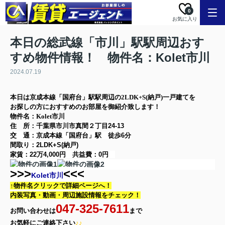
0
お気に入り
本日の総武線「市川」駅駅周辺おす
すめ物件情報！ 物件名：Kolet市川
2024.07.19
本日は
京成本線「国府台」駅
駅周辺の
2LDK+S(納戸)
一戸建て
を
お探しの方に
おすすめのお部屋を御紹介致します！
物件名：Kolet市川
住 所：
千葉県市川市真間２丁目24-13
交 通：京成本線「国府台」駅
徒歩6分
間取り：
2LDK+S(納戸)
家賃：
22万4,000円
共益費：
0円
>>>
<<<
Kolet市川
↑物件名クリックで詳細ページへ！
内装写真・動画・
周辺施設情報をチェック！
047-325-7611
お問い合わせは
まで
お気軽に
ご連絡下さい
♪♪