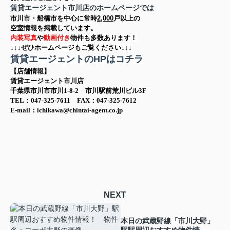
賃貸エージェント市川店のホームページでは
市川市・船橋市を中心に
常時
2,000
戸以上の
空室情報を
掲載しています。
内装写真
や
動画付き
物件も多数あります！
↓↓↓ぜひホームページもご覧ください↓↓↓
賃貸エージェントのHPはコチラ
【店舗情報】
賃貸エージェント市川店
千葉県市川市市川1-8-2 市川駅前荒川ビル3F
TEL：047-325-7611 FAX：047-325-7612
E-mail：ichikawa@chintai-agent.co.jp
NEXT
本日の武蔵野線「市川大野」