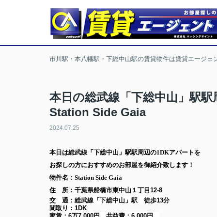
市川駅・本八幡駅・下総中山駅の賃貸物件は賃貸エージェ
本日の総武線「下総中山」駅駅
Station Side Gaia
2024.07.25
本日は
総武線「下総中山」駅
駅周辺の
1DK
アパート
を
お探しの方に
おすすめのお部屋を御紹介致します！
物件名：Station Side Gaia
住 所：
千葉県船橋市東中山１丁目12-8
交 通：総武線「下総中山」駅
徒歩13分
間取り：
1DK
家賃：
6万7,000円
共益費：
6,000円