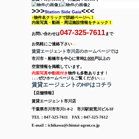
>>>
<<<
Station Side Gaia
↑物件名クリックで詳細ページへ！
内装写真・動画・
周辺施設情報をチェック！
047-325-7611
お問い合わせは
まで
お気軽に
ご連絡下さい
♪♪
賃貸エージェント市川店のホームページでは
市川市・船橋市を中心に
常時
2,000
戸以上の
空室情報を
掲載しています。
内装写真
や
動画付き
物件も多数あります！
↓↓↓ぜひホームページもご覧ください↓↓↓
賃貸エージェントのHPはコチラ
【店舗情報】
賃貸エージェント市川店
千葉県市川市市川1-8-2 市川駅前荒川ビル3F
TEL：047-325-7611 FAX：047-325-7612
E-mail：ichikawa@chintai-agent.co.jp